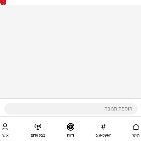
ראשי
האשטאגים
דיווח
צבע אדום
אישי