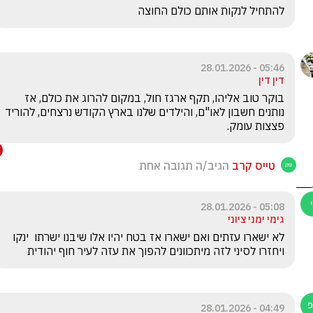
להתחיל לנקות אותם כולם החוצה
05:46 - 28.01.2026
דין דין
בוקר טוב אליהו, תקף ארגז חול, במקום להרוג את כולם, אז 
נותנים חשבון לאו"ם, והילדים שלנו בארץ הקודש נרצחים, להוריד 
פצצות עומק. 
טייס קרב
הגיב/ה תגובה אחת
05:08 - 28.01.2026
גימי ימני ציוני
לא ישארו עזתים ואם ישארו אז בטח יהיו אלו שיבנו ישרתו  ינקו 
ויחזרו לסיני לזה מיתכוונים להפוך את עזה לעיר חוף יהודית  
04:49 - 28.01.2026