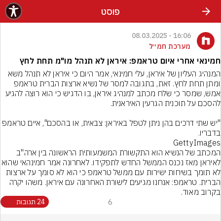
פוסט
16:06 - 08.03.2025
מערכת חמ״ל
חמינאי אחרי איום טראמפ: איראן לא תנהל מו"מ תחת לחץ
המנהיג העליון של איראן, עלי חמינאי, אמר היום כי איראן לא תנהל משא 
ומתן תחת לחץ. זאת, בתגובה למסר של נשיא ארצות הברית טראמפ 
אמש, שמסר כי שלח מכתב למנהיג איראן, בו הדגיש כי הוא רוצה להגיע 
"יש שתי דרכים בהן ניתן לטפל באיראן: צבאית, או בהסכם", איים טראמפ 
בדבריו.
GettyImages
המכתב של הנשיא הוא התקשורת המשמעותית הראשונה בין ארה"ב 
לאיראן מאז נכנס הממשל החדש לתפקידו. לאחרונה 
לא תומך בשיחות ישירות עם ממשל טראמפ כי הוא לא סומך על ארצות 
הברית. טראמפ: אנחנו מגיעים לישורת האחרונה עם איראן. משהו יקרה 
בקרוב מאוד.
6
24 תגובות