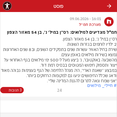
פוסט
16:01 - 09.06.2026
מערכת חמ״ל
חמ"ל מצדיעים למילואים: רס״ן במיל׳ נ׳, בן 54 מאזור הצפון
שירת בחיל האוויר עשרות שנים בתפקידים השונים, וב8 שנים האחרונות 
מהשבעה באוקטובר, נ׳ ביצע מעל ל-500 ימי מילואים בגף האחראי על 
במבצע ״שאגת הארי״, היה מנהל הלחימה של הגף בע
״אני שמח וגאה לתרום להגנת המדינה שלי״.
# חיילי_ מילואים
24
3 תגובות