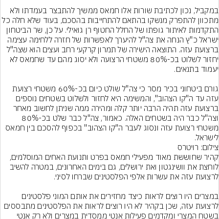
במקביל, נכון לכתיבת שורות אלו חמאס ממשיך להתבצר בעמדתו ולא 
מתכוון להתפרק מנשקו בהתאם להתחייבות בהסכם, בעוד שלא חלה כל 
התקדמות לאיתור גופתו של החלל החטוף רן גואילי. על כן, שר הביטחון 
ישראל כ"ץ הנחה את צה"ל להיערך לאפשרות של חזרה ללחימה עצימה 
ברצועת עזה. התוצאה הישירה של תמרון קרקעי רחב ועצים הוא שצה"ל 
יחזור לשלוט בכ-80% משטחי הרצועה ולא יסוג מהם עד שחמאס לא 
גורם ביטחוני בכיר מסר כי צה"ל שולט כיום בכ-60% משטחי רצועת 
עזה עד ה"קו הצהוב", והמשימה היא לחזור ולשלוט בשטחים נוספים 
ברצועת עזה תהיה הרבה יותר קלה ומהירה ממה שניתן לחשוב מאחר 
וצה"ל כבר היה בשטחים האלה. כאמור, צה"ל כבר שלט בכ-80% 
משטחי רצועת עזה ונסוג לעבר ה"קו הצהוב" בכפוף להסכם בין חמאס 
לישראל.
צילום: רויטרס
קהיר שחוששת מאוד מפעילי חמאס בפרט ותנועת האחים המוסלמים, 
לוחצת את וושינגטון ואת ירושלים, גם בימים האחרונים, במטרה להשיב 
במצרים היו רוצים לראות כיצד מחזירים את אותם המוני פלסטינים 
לרצועת עזה, שכן בקהיר לא היו רוצים לראות את הפלסטינים מתבססים 
בשטח המצרי ומקדמים פעילות אנטי ממסדית במצרים ולא רק אנטי 