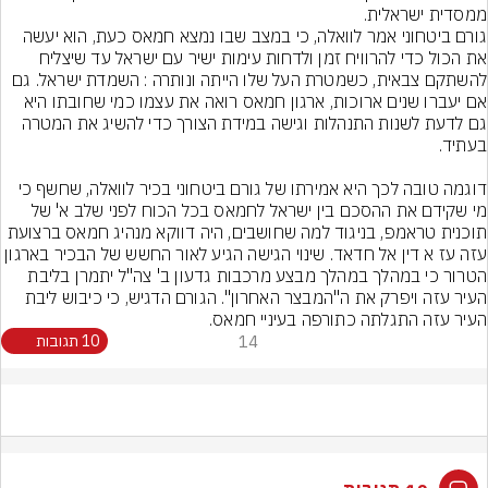
ממסדית ישראלית.
גורם ביטחוני אמר לוואלה, כי במצב שבו נמצא חמאס כעת, הוא יעשה 
את הכול כדי להרוויח זמן ולדחות עימות ישיר עם ישראל עד שיצליח 
להשתקם צבאית, כשמטרת העל שלו הייתה ונותרה : השמדת ישראל. גם 
אם יעברו שנים ארוכות, ארגון חמאס רואה את עצמו כמי שחובתו היא 
גם לדעת לשנות התנהלות וגישה במידת הצורך כדי להשיג את המטרה 
דוגמה טובה לכך היא אמירתו של גורם ביטחוני בכיר לוואלה, שחשף כי 
מי שקידם את ההסכם בין ישראל לחמאס בכל הכוח לפני שלב א' של 
תוכנית טראמפ, בניגוד למה שחושבים, היה דווקא מנהיג חמאס ברצועת 
עזה עז א דין אל חדאד. שינוי הגישה הגיע לאור החשש של הבכיר בארגון 
הטרור כי במהלך במהלך מבצע מרכבות גדעון ב' צה"ל יתמרן בליבת 
העיר עזה ויפרק את ה"המבצר האחרון". הגורם הדגיש, כי כיבוש ליבת 
העיר עזה התגלתה כתורפה בעיניי חמאס.
14
10 תגובות