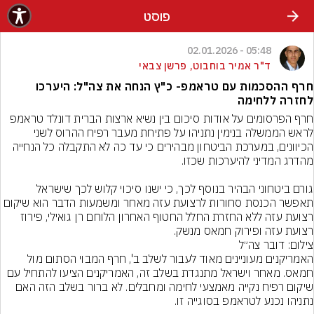
פוסט
05:48 - 02.01.2026
ד"ר אמיר בוחבוט, פרשן צבאי
חרף ההסכמות עם טראמפ- כ"ץ הנחה את צה"ל: היערכו
לחזרה ללחימה
חרף הפרסומים על אודות סיכום בין נשיא ארצות הברית דונלד טראמפ 
לראש הממשלה בנימין נתניהו על פתיחת מעבר רפיח ההרוס לשני 
הכיוונים, במערכת הביטחון מבהירים כי עד כה לא התקבלה כל הנחייה 
גורם ביטחוני הבהיר בנוסף לכך, כי ישנו סיכוי קלוש לכך שישראל 
תאפשר הכנסת סחורות לרצועת עזה מאחר ומשמעות הדבר הוא שיקום 
רצועת עזה ללא החזרת החלל החטוף האחרון הלוחם רן גואילי, פירוז 
רצועת עזה ופירוק חמאס מנשק.
צילום: דובר צה״ל
האמריקנים מעוניינים מאוד לעבור לשלב ב', חרף המבוי הסתום מול 
חמאס. מאחר וישראל מתנגדת בשלב זה, האמריקנים הציעו להתחיל עם 
שיקום רפיח נקייה מאמצעי לחימה ומחבלים. לא ברור בשלב הזה האם 