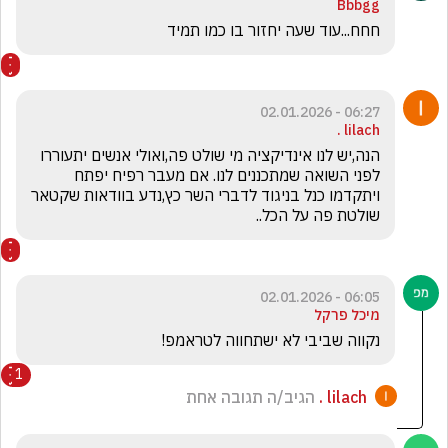
Bbbgg
חחח...עוד שעה יחזור בו כמו תמיד 
06:27 - 02.01.2026
lilach .
הנה,יש לנו אינדיקציה מי שולט פה,ואולי אנשים יתעוררו 
לפני השואה שמתכננים לנו. אם מעבר רפיח יפתח 
ויתקדמו כנל בניגוד לדברי השר כץ,נדע בוודאות שקטאר 
שולטת פה על הכל..
06:05 - 02.01.2026
מיכל פרקל
נקווה שביבי לא ישתחווה לטראמפ!
1
lilach .
הגיב/ה תגובה אחת