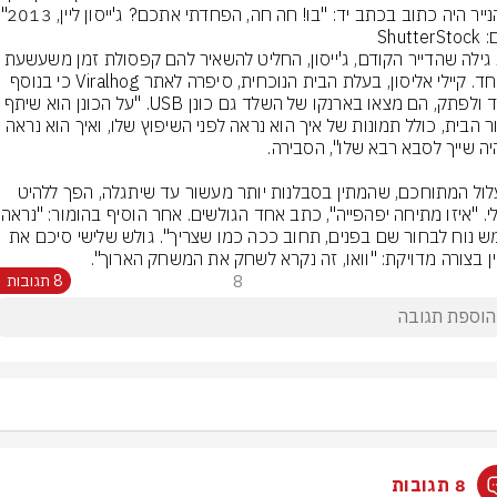
ייר היה כתוב בכתב יד: "בו! חה חה, הפחדתי אתכם? ג'ייסון ליין, 2013".
Shutte
הזוג גילה שהדייר הקודם, ג'ייסון, החליט להשאיר להם קפסולת זמ
במיוחד. קיילי אליסון, בעלת הבית הנוכחית, סיפרה לאתר Viralhog כי בנוסף 
סיפור הבית, כולל תמונות של איך הוא נראה לפני השיפוץ שלו, ואיך הוא נראה 
התעלול המתוחכם, שהמתין בסבלנות יותר מעשור עד שיתגלה, הפך ללהיט 
ויראלי. "איזו מתי
שממש נוח לבחור שם בפנים, תחוב ככה כמו שצריך". גולש שלישי סיכם את 
ין בצורה מדויקת: "וואו, זה נקרא לשחק את המשחק הארוך".
8
8 תגובות
8 תגובות