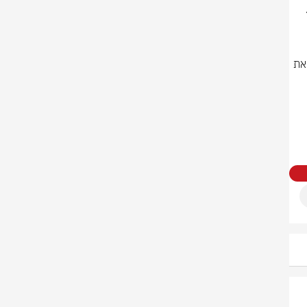
ן משעשעת 
לשלד ולפתק, הם מצאו בארנקו של השלד גם כונן USB. "על הכונן הוא שיתף את 
חה יפהפייה", כתב אחד הגולשים. אחר הוסיף בהומור: "נראה 