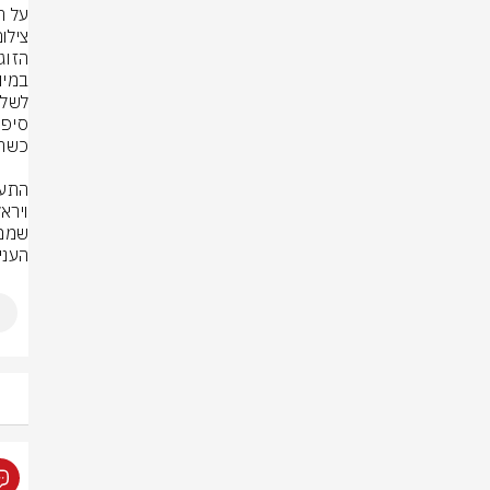
על הנ
צילום: rStock
העני