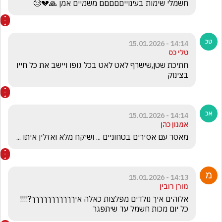
חשמלי שימות בעינוייםםםםם משמיים אמן 🙏💔😢
14:14 - 15.01.2026
טלי כס
חתיכת שטן,שישרף לאט לאט בכל גופו ויישב את כל חייו 
בצינוק
14:14 - 15.01.2026
אמנון כהן
מאסר עם אסירים בטחוניים ... ושיקח מלא ואזלין איתו ... 
14:13 - 15.01.2026
מורן רובין
אלוהים איך נולדים מפלצות כאלה איךךךךךךךךךךך?!!!! 
כל יום מכות חשמל עד שיתפגר