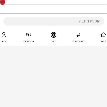
14:13 - 15.01.2026
יגאל קרקליס
ראשי
האשטאגים
דיווח
צבע אדום
אישי
לסרס אותו ושיירקב בכלא נבלה
14:13 - 15.01.2026
סיון אליהו
השם ירחם כמה עצוב עונש מוות 
14:13 - 15.01.2026
חמל חמל
לא הבנתי הוא בין 30 והיא בת 15???