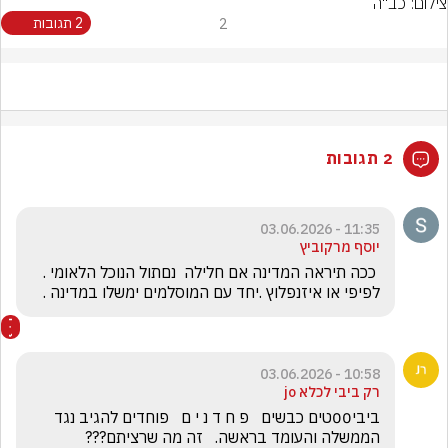
צילום: כב"ה
2
2 תגובות
2 תגובות
11:35 - 03.06.2026
יוסף מרקוביץ
 ככה תיראה המדינה אם חלילה  נםתול הנוכל הלאומי . 
לפיפי או איזנפלוץ .יחד עם המוסלמים ימשלו במדינה .
10:58 - 03.06.2026
רק ביבי לכלא jo
ביבי00טים כבשים   פ ח ד נ י ם   פוחדים להגיב נגד 