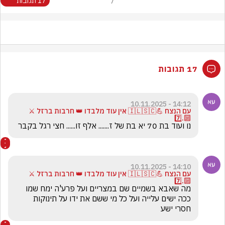
7
17 תגובות
17 תגובות
14:12 - 10.11.2025
עם הנצח 💪🇮🇱🇸🇨 אין עוד מלבדו 👑 חרבות ברזל ⚔️
🔟.7️⃣
נו ועוד בת 70 יא בת של ז....... אלף זו...... חצי רגל בקבר 
14:10 - 10.11.2025
עם הנצח 💪🇮🇱🇸🇨 אין עוד מלבדו 👑 חרבות ברזל ⚔️
🔟.7️⃣
מה שאבא בשמיים שם במצריים ועל פרע'ה ימח שמו 
ככה ישים עלייה ועל כל מי ששם את ידו על תינוקות 
חסרי ישע 