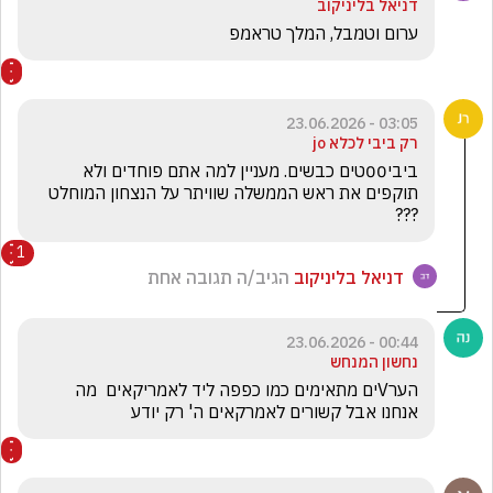
דניאל בליניקוב
ערום וטמבל, המלך טראמפ
03:05 - 23.06.2026
רק ביבי לכלא jo
ביבי00טים כבשים. מעניין למה אתם פוחדים ולא 
תוקפים את ראש הממשלה שוויתר על הנצחון המוחלט 
???
1
דניאל בליניקוב
הגיב/ה תגובה אחת
00:44 - 23.06.2026
נחשון המנחש
הערVים מתאימים כמו כפפה ליד לאמריקאים  מה 
אנחנו אבל קשורים לאמרקאים ה' רק יודע