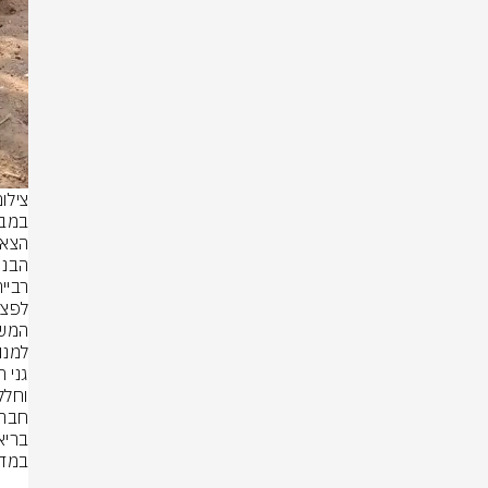
צילו
במדב