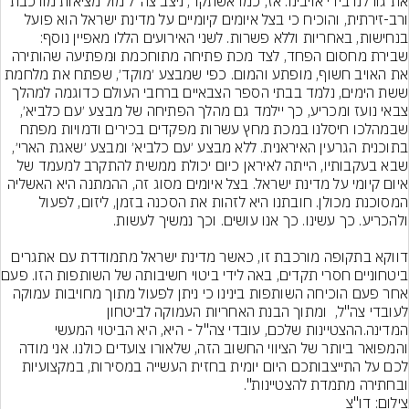
את גורלנו בידי אויבינו. אז, כמו אשתקד, ניצב צה״ל מול מציאות מורכבת 
ורב-זירתית, והוכיח כי בצל איומים קיומיים על מדינת ישראל הוא פועל 
בנחישות, באחריות וללא פשרות. לשני האירועים הללו מאפיין נוסף: 
שבירת מחסום הפחד, לצד מכת פתיחה מתוחכמת וּמפתיעה שהותירה 
את האויב חשוף, מופתע והמום. כפי שמבצע ׳מוקד׳, שפתח את מלחמת 
ששת הימים, נלמד בבתי הספר הצבאיים ברחבי העולם כדוגמה למהלך 
צבאי נועז ומכריע, כך יילמד גם מהלך הפתיחה של מבצע ׳עם כלביא׳, 
שבמהלכו חיסלנו במכת מחץ עשרות מפקדים בכירים ודמויות מפתח 
בתוכנית הגרעין האיראנית. ללא מבצע ׳עם כלביא׳ ומבצע ׳שאגת הארי׳, 
שבא בעקבותיו, הייתה לאיראן כיום יכולת ממשית להתקרב למעמד של 
איום קיומי על מדינת ישראל. בצל איומים מסוג זה, ההמתנה היא האשליה 
המסוכנת מכולן. חובתנו היא לזהות את הסכנה בזמן, ליזום, לפעול 
דווקא בתקופה מורכבת זו, כאשר מדינת ישראל מתמודדת עם אתגרים 
ביטחוניים חסרי תקדי
אחר פעם הוכיחה השותפות בינינו כי ניתן לפעול מתוך מחויבות עמוקה 
לעובדי צה"ל,  ומתוך הבנת האחריות העמוקה לביטחון 
המדינה.ההצטיינות שלכם, עובדי צה"ל - היא, היא הביטוי המעשי 
והמפואר ביותר של הציווי החשוב הזה, שלאורו צועדים כולנו. אני מודה 
לכם על התייצבותכם היום יומית בחזית העשייה במסירות, במקצועיות 
ובחתירה מתמדת להצטיינות".
צילום: דו"צ