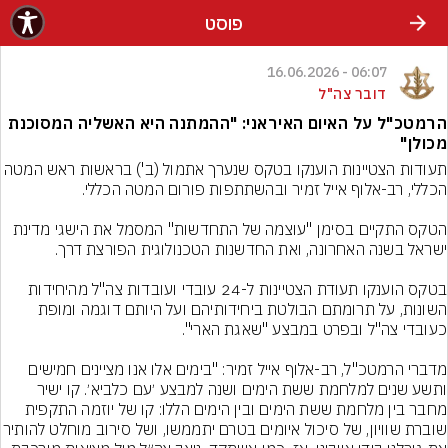
פוסט
06:07 - 16.06.2026
דובר צה"ל
הרמטכ"ל על האיום האיראני: "ההמתנה היא האשליה המסוכנת
מכולן"
תעודות הצטיינות הוענקו בטקס שנערך אתמול (ב') בראשות ראש המ
הטקס התקיים בסימן "עוצמה של התחדשות" המסמל את הישגי מדינת 
בטקס הוענקו תעודת הצטיינות ל-24 עובדי ועובדות צה"ל מהיחידות 
השונות, על תרומתם הבולטת ביחידותיהם ועל היותם דוגמה ומופת 
מדברי הרמטכ"ל, רב-אלוף אייל זמיר: "בימים אלו אנו מציינים חמישים 
ותשע שנים למלחמת ששת הימים ושנה למבצע ׳עם כלביא׳. קו ישיר 
מחבר בין מלחמת ששת הימים ובין הימים הללו: קו של יוזמה התקפית 
שוברת שוויון, של סיכול איומים בטרם יתממשו, ושל 