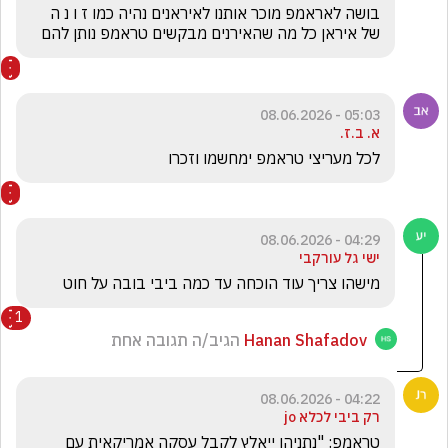
בושה לאראמפ מוכר אותנו לאיראנים נהיה כמו ז ו נ ה 
של איראן כל מה שהאירנים מבקשים טראמפ נותן להם
05:03 - 08.06.2026
א. ב.ז.
לכל מעריצי טראמפ ימחשמו וזכרו
04:29 - 08.06.2026
ישי גל עורקבי
מישהו צריך עוד הוכחה עד כמה ביבי בובה על חוט
1
Hanan Shafadov
הגיב/ה תגובה אחת
04:22 - 08.06.2026
רק ביבי לכלא jo
טראמפ: "נתניהו ייאלץ לקבל עסקה אמריקאית עם 