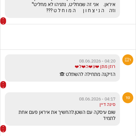
וזה    ה נ י צ ח ו ן      ה מ ו ח ל ט ???
04:20 - 08.06.2026
רוזן מתן ❤️צ❤️ה❤️ל❤️
הזיקנה מתחילה להשתלט 🙈
04:17 - 08.06.2026
סינה דיין
שום עיסקה עם השטן.להחשיך את איראן פעם אחת 
לתמיד