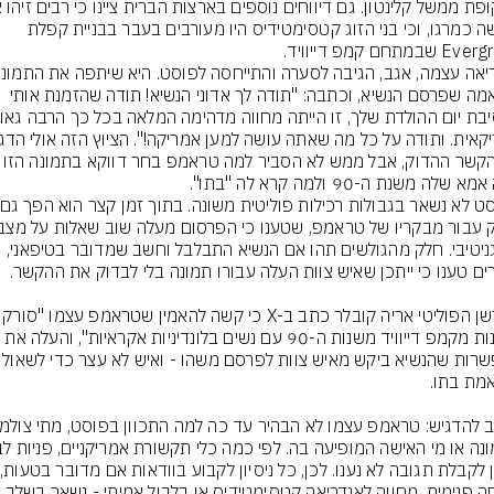
האישה כמרגו, וכי בני הזוג קטסימטידיס היו מעורבים בעבר בבניית קפלת 
במתחם קמפ דייוויד.
של אמה שפרסם הנשיא, וכתבה: "תודה לך אדוני הנשיא! תודה שהזמנת אותי 
את הקשר ההדוק, אבל ממש לא הסביר למה טרא
 שלה משנת ה-90 ולמה קרא לה "בתו".
הקוגניטיבי. חלק מהגולשים תהו אם הנשיא התבלבל וחשב שמדובר בטיפאני, 
הפרשן הפוליטי אריה קובלר כתב ב-X כ
תמונות מקמפ דייוויד משנות ה-90 עם נשים בלונדיניות אקראיות", והעלה את 