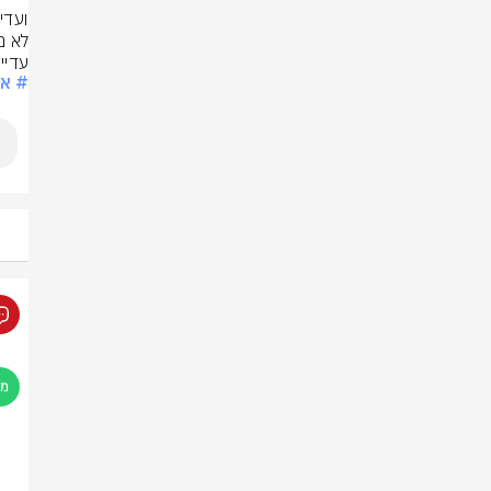
עדיין
# א