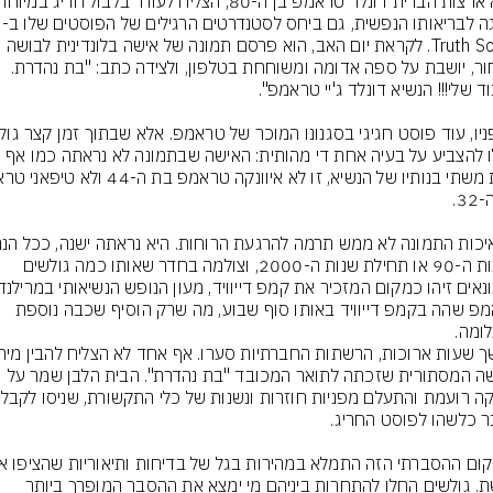
ה לבריאותו הנפשית, גם ביחס לסטנדרטים הרגילים של הפוסטים שלו ב-
Truth Social. לקראת יום האב, הוא פרסם תמונה של אישה בלונדינית לבושה 
בשחור, יושבת על ספה אדומה ומשוחחת בטלפון, ולצידה כתב: "בת נהדרת. 
החלו להצביע על בעיה אחת די מהותית: האישה שבתמונה לא נראתה כמו אף 
משנות ה-90 או תחילת שנות ה-2000, וצולמה בחדר שאותו כמה גולשים 
טראמפ שהה בקמפ דייוויד באותו סוף שבוע, מה שרק הוסיף שכבה נוספת 
ומה.
האישה המסתורית שזכתה לתואר המכובד "בת נהדרת". הבית הלבן שמר על 
שתיקה רועמת ו
הרשת. גולשים החלו להתחרות ביניהם מי ימצא את ההסבר המופרך ביותר 