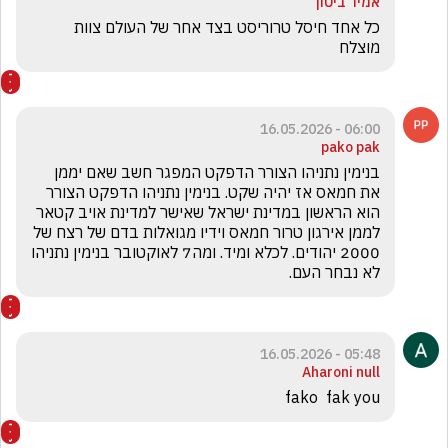
אמיר ביטון
כל אחד חיסל טרוריסט בצד אחר של העולם צוות 
מוצלח 
06:00 - 16.05.2026
pako pak
בנימין נתניהו הצורר הדפקט המפגר חשב שאם יממן 
את חמאס אז יהיה שקט. בנימין נתניהו הדפקט הצורר 
הוא הראשון במדינת ישראל שאישר למדינת אויב קטאר 
לממן אירגון טרור חמאס וידיו מגואלות בדם של רצח של 
2000 יהודים. לכלא ומיד. ומה7 לאוקטובר בנימין נתניהו 
לא נבחר העם.
05:48 - 16.05.2026
Aharoni null
fako  fak you