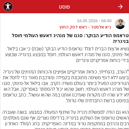
פוסט
04:40 - 16.05.2026
גיא אלסטר - ראש דסק החוץ
טראמפ הודיע הבוקר: סגנו של מנהיג דאעש העולמי חוסל
בניגריה
נשיא ארצות הברית דונלד טראמפ הודיע הבוקר (שבת) כי אבו בילאל 
אל-מינוקי, סגנו של מנהיג דאעש העולמי, חוסל במבצע בניגריה שבוצע 
"הערב, בהנחייתי, כוחות אמריקניים אמיצים והכוחות המזוינים של ניגריה 
ביצעו ללא דופי משימה מתוכננת בקפידה ומורכבת מאוד כדי לחסל את 
הטרוריסט הפעיל ביותר בעולם משדה הקרב. אבו בילאל אל-מינוקי, סגנו 
של מנהיג דאעש העולמי, חשב שהוא יכול להסתתר באפריקה, אבל הוא 
לא ידע שהיו לנו מקורות שעדכנו אותנו במה שהוא עושה", כתב טראמפ 
הוא גם הודה לממשלת ניגריה על שיתוף הפעולה במבצע. בשנה שעברה 
האשים טראמפ את השלטון בניגריה ברדיפת נוצרים, אף שגם מוסלמים 
רבים נהרגים במתקפות טרור במדינה האפריקנית. בחג המולד האחרון 