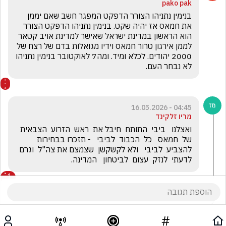
pako pak
בנימין נתניהו הצורר הדפקט המפגר חשב שאם יממן 
את חמאס אז יהיה שקט. בנימין נתניהו הדפקט הצורר 
הוא הראשון במדינת ישראל שאישר למדינת אויב קטאר 
לממן אירגון טרור חמאס וידיו מגואלות בדם של רצח של 
2000 יהודים. לכלא ומיד. ומה7 לאוקטובר בנימין נתניהו 
לא נבחר העם.
04:45 - 16.05.2026
מריו זלקינד
ואצלנו   ביבי  התותח  חיבל את  ראש  הזרוע  הצבאית  
של  חמאס   כל  הכבוד  לביבי   - תזכרו בבחירות 
להצביע  לביבי   ולא לקשקשן  שצמצם את צה"ל  וגרם 
לדעתי  לנזק  עצום  לביטחון   המדינה.
1
אורן כהן
הגיב/ה תגובה אחת