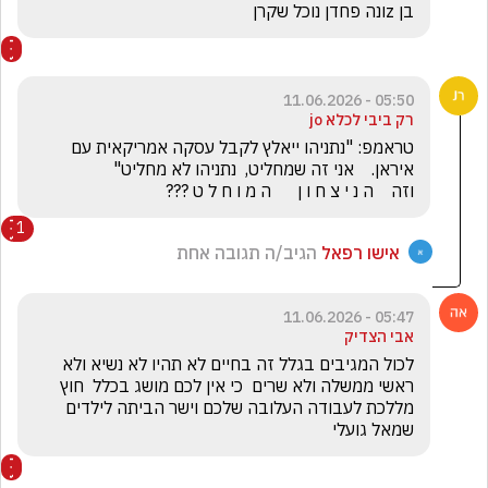
בן zונה פחדן נוכל שקרן
05:50 - 11.06.2026
רק ביבי לכלא jo
טראמפ: "נתניהו ייאלץ לקבל עסקה אמריקאית עם 
וזה    ה נ י צ ח ו ן      ה מ ו ח ל ט ???
1
אישו רפאל
הגיב/ה תגובה אחת
05:47 - 11.06.2026
אבי הצדיק
לכול המגיבים בגלל זה בחיים לא תהיו לא נשיא ולא 
ראשי ממשלה ולא שרים  כי אין לכם מושג בכלל  חוץ 
מללכת לעבודה העלובה שלכם וישר הביתה לילדים 
שמאל גועלי 