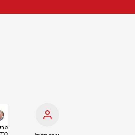
טראמ
כך״