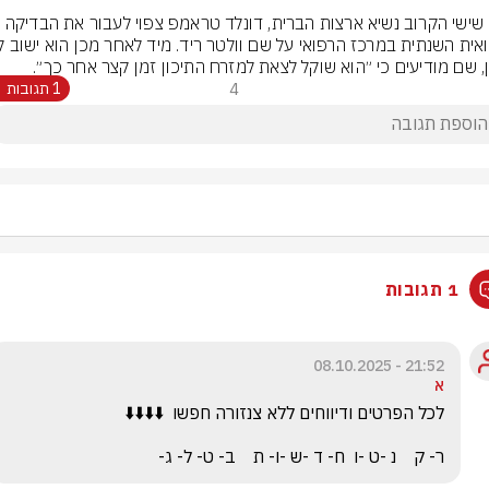
ביום שישי הקרוב נשיא ארצות הברית, דונלד טראמפ צפוי לעבור את הבדיקה 
, שם מודיעים כי ״הוא שוקל לצאת למזרח התיכון זמן קצר אחר כך״.
4
1 תגובות
1 תגובות
21:52 - 08.10.2025
א
ר- ק    נ -ט -ו  ח- ד -ש -ו- ת    ב- ט- ל- ג-