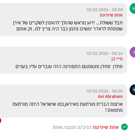
04:58 - 03.02.2026
אחת שיודעת
חבל ששולח.... ידוע מראש שהולך להאמין לשקרים של אירן 
שמתחת לראדר ימשיכו מזמן כבר היה צריך למ.. וק אותם
04:16 - 03.02.2026
סייי בן
פחדן  פחדן ומטומטם התפוזינה הזה עובדים עליו בעניים
04:06 - 03.02.2026
Avi Abraham
ארצות הברית מורתעת מאיראן,כמו שישראל היתה מורתעת 
מחמאס !
אחת שיודעת
הגיב/ה תגובה אחת