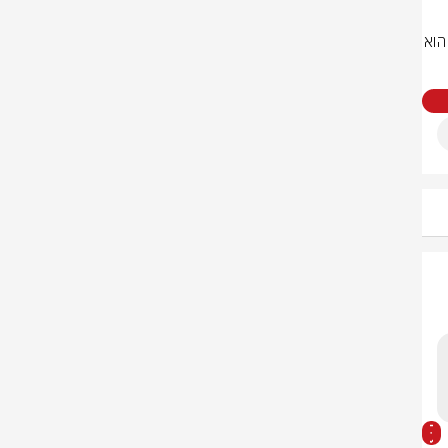
לדבריו, מדובר ב"כוח אדיר" שכבר נמצא בתנועה, אך הדגיש כי יעדו המועדף הוא 