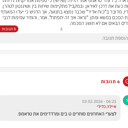
נשיא ארה"ב דונלד טראמפ אמר הלילה (שלישי) כי ספינות אמריקניות גדולות 
עושות כעת את דרכן לאיראן, ובמקביל מתקיימות שיחות בין וושינגטון לטהרן. 
השגת הסכם במשא ומתן. "נראה איך זה יתפתח", אמר, והותיר עמימות לגבי 
ים הבאים אם לא תושג הסכמה.
4
6 תגובות
6 תגובות
06:21 - 03.02.2026
איילה כלילי
לצערי האחרונים סוחרים ט בים ומרדדימים את טראמפ.