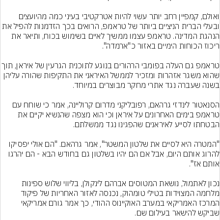
ואולם, קמפיין רחב יותר עשוי להיות אטרקטיבי בעיני כמה מהיועצים 
ובעלי הברית הניציים ביותר של טראמפ, הרואים בכך הזדמנות להפיל את 
הנהגת המדינה. טראמפ עצמו ממשיך לאיים בשימוש בכוח, ותיאר את 
טראמפ גם העלה בפומבי הרהורים בנוגע לתוכנית הגרעין של
שהוא משגר אזהרות ומזכיר לממשל האיראני את התקיפות שהורה עליהן 
הסנאטור לינדזי גרהאם, רפובליקני מדרום קרוליינה, אמר כי שוחח עם 
טראמפ בימים האחרונים על איראן וכי הוא מצפה שהנשיא יקיים את 
"המטרה היא לסיים את שלטון המשטר", אמר גרהאם. "הם אולי יפסיקו 
להרוג אותם היום, אבל אם הם יהיו בשלטון גם בחודש הבא - הם יהרגו 
נכון לאתמול, נושאת המטוסים אברהם לינקולן, בליווי שלוש ספינות 
מלחמה המצוידות בטילי טומהוק, נכנסה לאזור האחריות של פיקוד 
המרכז האמריקאי במערב האוקיינוס ההודי, כך אמר גורם אמריקאי 