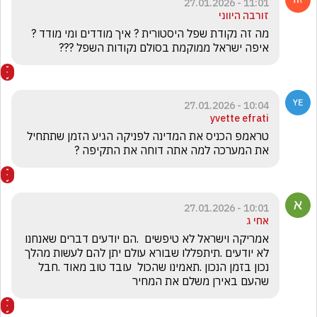
11:01 - 27.01.2026
זורבה היווני
מה זה נקודת שפל היסטורית ? איך מודדים ומי מודד ? 
איפה ישראל ממוקמת בסולם נקודות השפל ???
10:04 - 27.01.2026
yvette efrati
טראמפ הכניס את המדינה לפניקה הגיע הזמן שתתחיל 
את המערכה למה אתה דוחה את התקיפה ?
10:01 - 27.01.2026
אחי ג
אמריקה וישראל לא טיפשים  .הם יודעים דברים שאנחנו 
לא יודעים .תיתפללו שבורא עולם יתן להם לעשות מהלך 
נכון בזמן הנכון .תאמינו שהכול  עובד טוב מאוד .חבל 
שהעם באירן משלם את המחיר