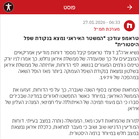
פוסט
06:33 - 27.01.2026
מערכת חמ״ל
טראמפ עודכן: "המשטר האיראני נמצא בנקודת שפל
היסטורית"
נשיא ארה"ב דונלד טראמפ קיבל מספר דוחות מודיעין אמריקאיים 
המצביעים על כך שמעמדה של ממשלת איראן נחלש, כך אמרו לניו יורק 
טיימס גורמים המעורים בנושא. לפי הדוחות, אחיזתה של ממשלת איראן 
בשלטון נמצאת בנקודת השפל העמוקה ביותר מאז הופל השאה 
המחאות שפרצו בסוף השנה שעברה, כך על פי הדוחות, זעזעו את 
הממשל האיראני, במיוחד כאשר התפשטו לאזורים במדינה שבכירים 
סברו כי הם מעוזי תמיכה של האייתוללה עלי חמינאי, המנהיג העליון של 
למרות שהמחאות דעכו מאז, הממשלה נותרה במצב בעייתי. דוחות 
המודיעין הדגישו שוב ושוב כי מעבר למחאות, כלכלת איראן נמצאת 