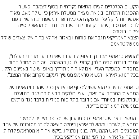
הקשיים הכלכליים הציתו מחאות נקודתיות בסוף דצמבר. כאשר 
ההפגנות התרחבו בינואר, מצאה ממשלת איראן כי יש לה מעט מאוד 
אפשרויות להקל על המצוקה הכלכלית שחוו משפחות. הרשויות פנו 
לדיכוי אגרסיבי, שהרחיק עוד יותר שכבות נרחבות מהאוכלוסייה.

צילום: רויטרס
הצבא האמריקאי תגבר את כוחותיו באזור, אך לא ברור אילו צעדים שוקל 
"הנשיא טראמפ מתודרך באופן קבוע בנושאי מודיעין מרחבי העולם", 
אמרה דוברת הבית הלבן, קרולין לוויט, בהצהרה. "זה היה מחדל חמור 
בתפקידו כמפקד העליון אם לא היה מתודרך באופן שוטף בעניינים הללו. 
טראמפ הזהיר כי הוא עשוי לתקוף את איראן ככל שהדיכוי האלים של 
המחאות התרחב. עם זאת, יועציו חלוקים בדעותיהם לגבי התועלת 
שבתקיפות, במיוחד אם מדובר בתקיפות סמליות בלבד נגד גורמים 
בהמשך נראה שטראמפ נסוג מרעיון של תקיפה מיידית לתמיכה 
במחאות, לאחר שממשלת איראן ביטלה הוצאה להורג מתוכננת של אחד 
המפגינים. ראש הממשלה, בנימין נתניהו, ביקש אף הוא מטראמפ לדחות 