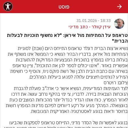
פוסט
18:33 - 31.01.2026
עידן קוולר - כתב מדיני
טראמפ על המתיחות מול איראן: "לא נחשוף תוכניות לבעלות
הברית"
נשיא ארצות הברית דונלד טראמפ התייחס היום (שבת) לסוגיית 
המתיחות מול איראן. בדבריו הבהיר הנשיא כי הממשל אינו משתף את 
בעלות בריתו במפרץ בתוכניות המבצעיות המדויקות להתערבות 
אפשרית באזור. "איננו יכולים לספר להן את התוכנית", ציין טראמפ 
בשיחה עם כתבת הבית הלבן של רשת פוקס ניוז, והוסיף כי חשיפת 
המידע לגורמים חיצוניים עלולה לפגוע ביעילות המהלכים.
צילום: רויטרס
לצד העמימות המודיעינית, הנשיא אישר כי ארה"ב פועלת להגברת 
הנוכחות הצבאית בזירה. לדבריו, צי ימי בהיקף נרחב עושה את דרכו 
לאזור המפרץ, כוח אותו הגדיר כגדול יותר מהכוחות המוצבים כעת 
בוונצואלה. המהלך מגיע על רקע דיווחים לפיהם מדינות המפרץ חשות 
בנוגע לאפשרות של הסדר מדיני, התייחס טראמפ לספקנות שהביעו 