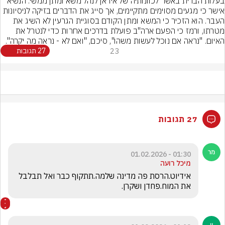
בעלות הברית באשר לכוונותיה של איראן לנהל משא ומתן ממשי. הנשיא 
אישר כי מגעים מסוימים מתקיימים, אך סייג את הדברים בזיקה לניסיונות 
העבר. הוא הזכיר כי המשא ומתן הקודם בסוגיית הגרעין לא השיג את 
מטרתו, ורמז כי הפעם ארה"ב פועלת בדרכים אחרות כדי לנטרל את 
האיום. "נראה אם נוכל לעשות משהו", סיכם, "ואם לא - נראה מה יקרה".
23
27 תגובות
27 תגובות
01:30 - 01.02.2026
מיכל רועה
אידיוט.הרסת פה מדינה שלמה.תתקוף כבר ואל תבלבל 
את המוח.פחדן ושקרן.