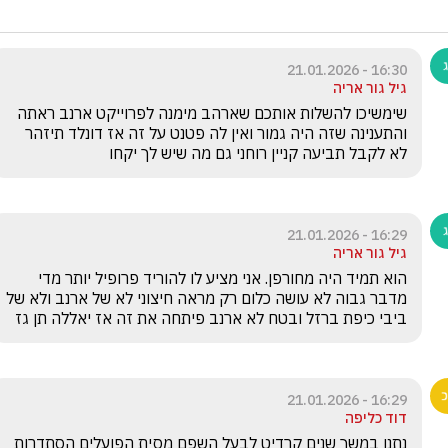
16:30 - 21.01.2026
גיל גור אריה
שימשיכו להשלות אותכם שארהב מימנה לפרוייקט ארנב ראתה 
והתענינה שזה היה גמור ואין לה פטנט על זה אז דונלד תיזהר 
לא לקבל תביעה קניין רוחני גם מה שיש לך יקחו
16:29 - 21.01.2026
גיל גור אריה
הוא תמיד היה מחורפן. אני מציע לו להוריד פרופיל יותר מדי 
מדבר גבוה לא עושה כלום רק מראה חיצוני לא של ארנב ולא של 
ביבי כיפת ברזל ובטח לא ארנב פיתחה את זה אז יאללה תן גז
16:29 - 21.01.2026
דוד כליפה
נתנו במשך שנים קרדיט לבעל השפם מסית הפועלים הסתדרות  