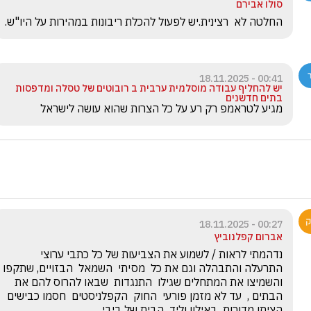
סולו אבירם
החלטה לא  רצינית.יש לפעול להכלת ריבונות במהירות על היו"ש.
00:41 - 18.11.2025
יש להחליף עבודה מוסלמית ערבית ב רובוטים של טסלה ומדפסות
בתים חדשנים
מגיע לטראמפ רק רע על כל הצרות שהוא עושה לישראל
00:27 - 18.11.2025
אברום קפלנוביץ
נדהמתי לראות / לשמוע את הצביעות של כל כתבי ערוצי  
התרעלה והתבהלה וגם את כל  מסיתי  השמאל  הבזויים, שתקפו 
והשמיצו את המתחלים שגילו  התנגדות  שבאו להרוס להם את  
הבתים ,  עד לא מזמן פורעי  החוק  הקפלניסטים  חסמו כבישים 
הציתו מדורות  באילון וליד  הבית של ביבי