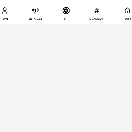
11:43 - 06.01.2026
יוסף מרקוביץ
ראשי
האשטאגים
דיווח
צבע אדום
אישי
 חבורה של פושעים .של מחבלים . שהאדמה תבלע 
אותם . המיץ של הזבל .  אלו הם הזבל של בנט . 
11:42 - 06.01.2026
יעל אלמקייס
שכחת לקחת גם את עינב צגנקאר
11:38 - 06.01.2026
דוד דדון
כמה. זבל. בפח אחד
11:35 - 06.01.2026
Dror Bartal