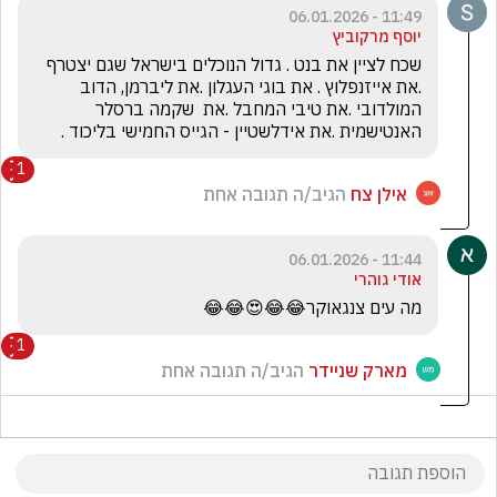
11:49 - 06.01.2026
יוסף מרקוביץ
שכח לציין את בנט . גדול הנוכלים בישראל שגם יצטרף 
.את אייזנפלוץ . את בוגי העגלון .את ליברמן, הדוב 
המולדובי .את טיבי המחבל .את  שקמה ברסלר 
האנטישמית .את אידלשטיין - הגייס החמישי בליכוד .
1
אילן צח
הגיב/ה תגובה אחת
11:44 - 06.01.2026
אודי גוהרי
מה עים צנגאוקר😂😂😍😂😂
1
מארק שניידר
הגיב/ה תגובה אחת