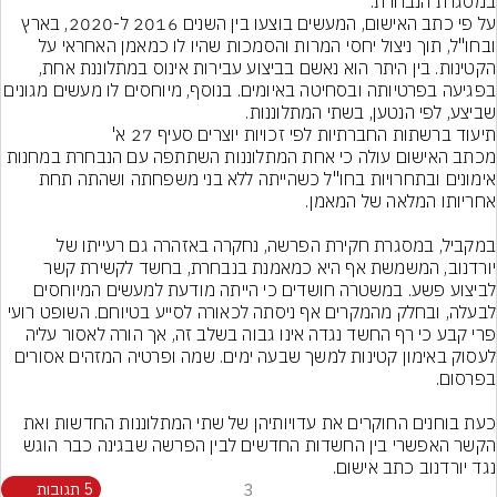
במסגרת הנבחרת.
על פי כתב האישום, המעשים בוצעו בין השנים 2016 ל-2020, בארץ 
ובחו"ל, תוך ניצול יחסי המרות והסמכות שהיו לו כמאמן האחראי על 
הקטינות. בין היתר הוא נאשם בביצוע עבירות אינוס במתלוננת אחת, 
בפגיעה בפרטיותה ובסחיטה באיומים. בנוסף, מיוחסים לו מ
שביצע, לפי הנטען, בשתי המתלוננות.
תיעוד ברשתות החברתיות לפי זכויות יוצרים סעיף 27 א'
מכתב האישום עולה כי אחת המתלוננות השתתפה עם הנבחרת במחנות 
אימונים ובתחרויות בחו"ל כשהייתה ללא בני משפחתה ושהתה תחת 
במקביל, במסגרת חקירת הפרשה, נחקרה באזהרה גם רעייתו של 
יורדנוב, המשמשת אף היא כמאמנת בנבחרת, בחשד לקשירת קשר 
לביצוע פשע. במשטרה חושדים כי הייתה מודעת למעשים המיוחסים 
לבעלה, ובחלק מהמקרים אף ניסתה לכאורה לסייע בטיוחם. השופט רועי 
פרי קבע כי רף החשד נגדה אינו גבוה בשלב זה, אך הורה לאסור עליה 
לעסוק באימון קטינות למשך שבעה ימים. שמה ופרטיה המזהים אסורים 
כעת בוחנים החוקרים את עדויותיהן של שתי המתלוננות החדשות ואת 
הקשר האפשרי בין החשדות החדשים לבין הפרשה שבגינה כבר הוגש 
נגד יורדנוב כתב אישום.
3
5 תגובות