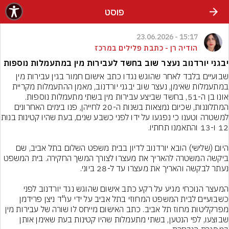
פוסט
15:17 - 23.06.2026
הודיה רן - כתבת פלילים במרכז
יבגני יורדנוב נעצר שוב בחשד לעבירות מין במתעמלות נוספות
שבועיים בלבד לאחר שהוגש נגדו כתב אישום חמור בגין עבירות מין 
במתעמלות שאימן, נעצר שוב יבגני יורדנוב, מאמן ההתעמלות מקריית 
אונו בן ה-51, בחשד שביצע עבירות מין בשתי מתעמלות נוספות. 
המתלוננות, שכיום נמצאות בשנות ה-20 לחייהן, פנו בימים האחרונים 
למשטרה וטענו כי נפגעו על ידו לפנ
היום (שלישי) הובא יורדנוב לדיון בבית משפט השלום בתל אביב, שם 
ביקשה המשטרה להאריך את מעצרו לצורך המשך החקירה. בית המשפט 
המעצר הנוכחי מגיע על רקע כתב אישום שהוגש נגד יורדנוב לפני 
כשבועיים לבית המשפט המחוזי בתל אביב על ידי עו"ד ניצן פרידמן 
מפרקליטות מחוז תל אביב. כתב האישום מייחס לו שורה של עבירות מין 
שבוצעו, לפי הנטען, בשתי מתעמלות שהיו קטינות בעת שאימן אותן 