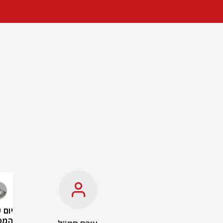
יום 
המכ