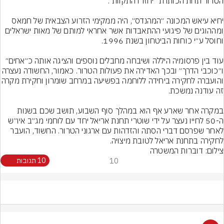
יחיא עיאש המכונה ״המהנדס״, היה ממקימי הזרוע הצבאית של חמאס 
ומההוגים של פיגועי ההתאבדות אשר אחראי למותם של מאות ישראלים 
עוד בין פרסומיה היללה ושיבחה מחבלים נוספים והציגה אותה כ״אחים״ 
ו״כוכבי הדרך״ ובכך האדירה את פעולות הטרור. כאמור, החשו
והועברה לחקירה ביחידה ללוחמה בפשיעה במרחב שו
במקרה אחר שארע אף הוא במהלך סוף השבוע, תושב שכם בשנות 
ה-50 לחייו נעצר על ידי שוטרי תחנת אריאל יחד עם לוחמי מג״ב איו״ש 
לאחר שפרסם דברי הסתה והזדהות עם ארגוני הטרור. החשוד, הועבר 
לחקירה בתחנת אריאל לטובת מיצויה.
צילום: דוברות המשטרה
10
10 תגובות