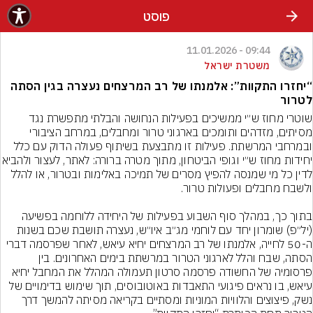
פוסט
09:44 - 11.01.2026
משטרת ישראל
“יחזרו התקוות”: אלמנתו של רב המרצחים נעצרה בגין הסתה
לטרור
שוטרי מחוז ש״י ממשיכים בפעילות הנחושה והבלתי מתפשרת נגד 
מסיתים, מזדהים ותומכים בארגוני טרור ומחבלים, במרחב הציבורי 
ובמרחבי המרשתת. פעילות זו מתבצעת בשיתוף פעולה הדוק עם כלל 
יחידות מחוז ש״י וגופי הביטחון, מתוך מטרה ברור
לדין כל מי שמנסה להפיץ מסרים של תמיכה באלימות ובטרור, או להלל 
בתוך כך, במהלך סוף השבוע בפעילות של היחידה ללוחמה בפשיעה 
(יל״פ) שומרון יחד עם לוחמי מג״ב איו״ש, נעצרה תושבת שכם בשנות 
ה-50 לחייה, אלמנתו של רב המרצחים יחיא עיאש, לאחר שפרסמה דברי 
הסתה, שבח והלל לארגוני הטרור במרשתת בימים האחרונים. בין 
פרסומיה של החשודה פרסמה סרטון תעמולה המהלל את המחבל יחיא 
עיאש, בו נראים פיגועי התאבדות באוטובוסים, תוך שימוש בדימויים של 
נשק, פיצוצים והלוויות המוניות ומסתיים בקריאה מסיתה להמשך דרך 