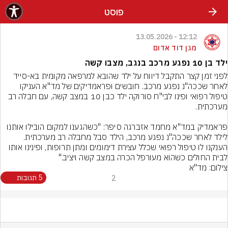
פוסט
12:12 - 13.05.2026
מגן דוד אדום
ילד בן 10 נפגע מרכב בנגב, מצבו קשה
לפני זמן קצר התקבל דיווח על ילד שהובא למרפאה מקומית בא-סייד 
לאחר שככה"נ נפגע מרכב. חובשים ופראמדיקים של מד"א העניקו 
טיפול רפואי ופינו לבי"ח סורוקה ילד כבן 10 במצב קשה, עם חבלה רב 
פראמדיק במד"א מחמד אזברגה סיפר: "כשהגענו למקום הובילו אותנו 
לילד לאחר שככה"נ נפגע מרכב, הילד סבל מחבלה רב מערכתית. 
הענקנו לו טיפול רפואי שכלל עצירת דימומים ומתן תרופות, ופינינו אותו 
לבית החולים כשהוא מעורפל הכרה במצב קשה ויציב."
צילום: מד"א
2
5 תגובות