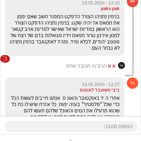
12:22 - 13.05.2026
pako pak
בנימין נתניהו הצורר הדפקט המפגר חשב שאם יממן 
את חמאס אז יהיה שקט. בנימין נתניהו הדפקט הצורר 
הוא הראשון במדינת ישראל שאישר למדינת אויב קטאר 
לממן אירגון טרור חמאס וידיו מגואלות בדם של רצח של 
2000 יהודים. לכלא ומיד. ומה7 לאוקטובר בנימין נתניהו 
לא נבחר העם.
1
א א
הגיב/ה תגובה אחת
12:17 - 13.05.2026
ביבי משועבד לאומות
אחרי ה 7 באוקטובר והאונ ס  אנחנו חייבים לעשות הכל 
כדי שכל "פלסטיני" בעזה ימות  כל אזרח שיש לו כח כל 
שהוא תרעילו את המים והאוכל שלהם תעשו להם 
השמדה אין להם זכות לחיות להם או לילדיהם