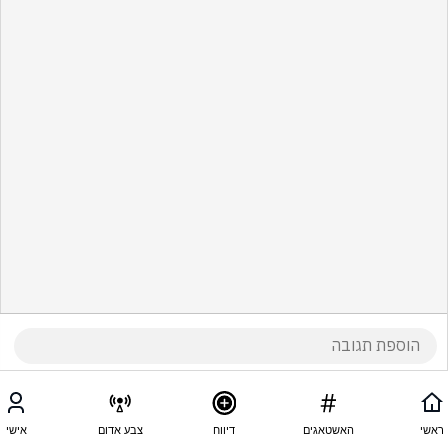
ראשי
האשטאגים
דיווח
צבע אדום
אישי