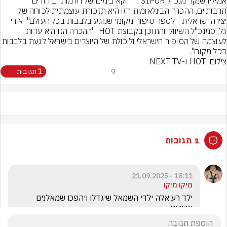
אמיליו שנקר מנכ"ל SIPUR: "דווקא בימים של חרמות ובידודים 
תרבותיים, ההכרה הבינלאומית הזו היא תזכורת עוצמתית לכוחה של 
יצירה ישראלית - לספר סיפור מקומי שנוגע בלבבות בכל העולם". אורי 
גל, סמנכ"ל השיווק והתוכן בקבוצת HOT: "ההכרה הזו היא עדות 
לעוצמה של הסיפור הישראלי וליכולת של היוצרים בישראל לגע
בכל מקום".
צילום: HOT ו-NEXT TV
9
1 תגובות
1 תגובות
18:11 - 21.09.2025
מיקו מיקו
ילד רע אלה ילדי השמאל שיגדלו ויהפכו שמאלנים 
ארורים