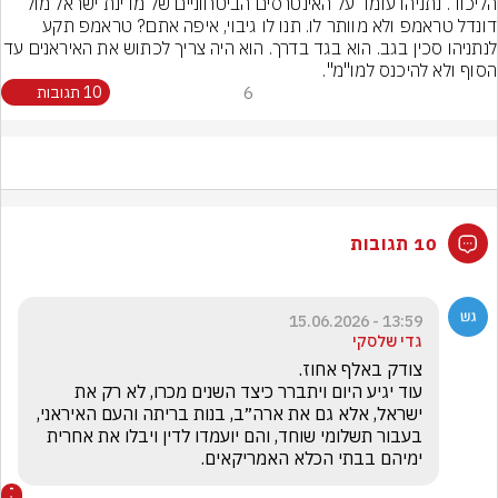
הליכוד. נתניהו עומד על האינטרסים הביטחוניים של מדינת ישראל מול 
דונדל טראמפ ולא מוותר לו. תנו לו גיבוי, איפה אתם? טראמפ תקע 
לנתניהו סכין בגב. הוא בגד בדרך. הוא היה צריך לכ
הסוף ולא להיכנס למו"מ".
6
10 תגובות
10 תגובות
13:59 - 15.06.2026
גדי שלסקי
עוד יגיע היום ויתברר כיצד השנים מכרו, לא רק את 
ישראל, אלא גם את ארה״ב, בנות בריתה והעם האיראני, 
בעבור תשלומי שוחד, והם יועמדו לדין ויבלו את אחרית 
ימיהם בבתי הכלא האמריקאים. 