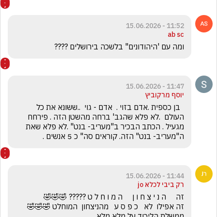
11:52 - 15.06.2026
ab sc
ומה עם 'היהודונים" בלשכה בירושלים ???? 
11:47 - 15.06.2026
יוסף מרקוביץ
  בן כספית .אדם בזוי .  אדם - גוי  ..ששונא את כל 
העולם  .לא פלא שהגב' ברחה מהשטן הזה . פירחח 
מגעיל . הכתב הבכיר ב"מעריב- בנט" .לא פלא שאת 
ה"מעריב- בנט" הזה. קוראים סה" כ 5 אנשים .
11:44 - 15.06.2026
רק ביבי לכלא jo