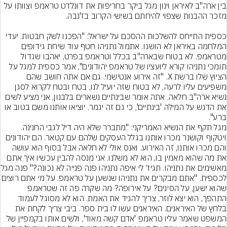
בין ארה"ב לאיראן וינון מגל ביקר בחריפות את דונלדט טראמפ וצוותו על 
כספית התייחס להשלכות ההסכם על ישראל: "הפכנו לשק חבטות. יעדי 
המלחמה באיראן לא הושגו. אתמול נתניהו חטף עוד שיחת גידופים 
מטראמפ. לא בטוח שבארה"ב בכלל וטראמפ בפרט, יאהבו שגדול 
תומכי נתניהו קורא ליועציו של טראמפ יהודונים", אמר כספית למגל על 
הציוץ שלו ברשת X. "זה אירוע אנטישמי. גם אם אתה חושב שהם 
משפיעים עליו לרעה, לא בטוח שזה יועיל לנו, בטח ובטח לקרוא לסגן 
נשיא ארה"ב חלאה. אתה אומר שבינתיים נשארים בלבנון, אני מציע לשים 
את הדגש על המילה 'בינתיים', כי גם זה יגמר. יוציאו אותנו משם בטוב או 
ברע".
מגל תקף את הנשיא האמריקני: "מתברר שלא היה דיל לגבי החנינה. 
ויטקוף וקושנר מכרו אותנו בגלל העסקים שלהם עם קטאר. הם יהודונים 
והם מכרו אותנו, זה האירוע. ואנס אולי לא חלאה אבל בסוף הוא עושה 
את מה שהוא מאמין בו, הוא לא משלנו. אני מנסה להבין עכשיו איך אתם 
מאשימים את נתניהו. תגיד לי
לכספית. "אתם מבקרים את נתניהו שנשען על טרא
שהוא ישען, על הסינים? על אירופה? מה שקרה פה זה שטראמפ 
התהפך, הוא יצא לוזר, צריך להגיד את האמת. הוא לא מסוגל לעמוד 
בלחץ של האיראנים. האיראנים עשו לו בית ספר. ביבי צריך לקחת את 
המשפט שאמר עליו טראמפ 'אדם קשה מאוד', ולשים אותו בקמפיין של 