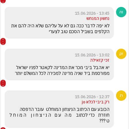
13:45 - 15.06.2026
נחשון המנחש
לא יפה לדבר ככה גם לא על עליהם שלא היה להם את 
הקלפים בשביל הסכם טוב לצערי
13:02 - 15.06.2026
זכי קזאילה
יא אהבל ביבי מכר את המדינה לקאטר לפניו ישראל 
מפורסמת ביד שניה מדינה למכירה לכל המשלם יותר
12:37 - 15.06.2026
רק ביבי לכלא jo
הכובע עם הכיתוב הניצחון המוחלט  עובר הדפסה 
חוזרת   כדי לכתוב    מ ה   ע ם   ה נ י צ ח ו ן    ה מ ו ח ל 
ט ???  