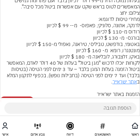
בעלות נמוכה החל מ-99 דולר  לכיוון בלבד ועם פתרונות גמישים 
המאפשרים לטוס בראש שקט עם אפשרות ביטול מכל סיבה".
צילום: יחצ
באקו, זלצבורג, לובליאנה מ- 180 $ לכיוון
לקוחות יוכלו לרכוש "מגן ביטול" בעלות של 40 דולר לאדם, המאפשר 
ביטול הזמנה בעלות המגן בלבד – עד 3 ימים לפני הטיסה (בטיסות 
בלבד) ועד 7 ימים לפני הטיסה (בחבילות נופש), בכפוף לתקנון המלא 
ב
אתר ישראייר
הזמנות באתר ישראייר
1
הוסף תגובה
ראשי
האשטאגים
דיווח
צבע אדום
אישי