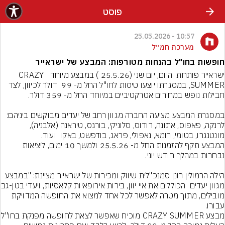
פוסט
10:57 - 25.05.2026
מערכת חמ״ל
חופשות בחו"ל בהנחות מטורפות: המבצע של ישראייר
ישראייר פותחת  היום, יום שני (25.5.26 ) במבצע מיוחד  CRAZY 
SUMMER, במסגרתו יוצעו טיסות לחו"ל החל מ- 99  דולר לכיוון, לצד 
במסגרת המבצע מציעה החברה מגוון רחב של יעדים מבוקשים ביניהם: 
לרנקה, פאפוס, אתונה, רודוס, סלוניקי, בורגס, טיראנה (אלבניה), 
המבצע תקף להזמנות החל מ- 25.5.26 ולמשך 10 ימים, ליציאות 
הילה הרמולין רונן סמנכ"לית שיווק ומכירות של ישראייר מציינת: "במבצע 
מגוון יעדים  הכוללים את איי יוו
מובילים, מתוך מטרה לאפשר לכל אחד למצוא את החופשה המדויקת 
מבצע CRAZY SUMMER מוכיח שאפשר ל