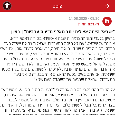
פוסט
08:30 - 14.08.2025
מערכת חמ״ל
"ישראל הייתה אצילית יותר מאלף מדינות ערביות" | ראיון
בראיון בלעדי ומול המצלמה, תושבת א-סווידא בסוריה ראמא רידא, 
אומרת על ישראל: "אם לא הייתה התערבות ישראלית צבאית ישירה העם 
הדרוזי בסוריה הי
ואת ילדיי, כשבאים לרצוח ולבצע טיהור אתני לעם שלי, מה אתם מצפים 
ממני לעשות? אתם מצפים שאני אעמוד בצד מבלי לעשות כלום? כן אני 
אפנה לישראל ואבקש שהיא תעזור לי, אני גאה בזה ולא חוששת להגיד 
את הדבר הזה. שום מדינה ערבי
ישראלית, אז אתם באים עכשיו להאשים אותי בבגידה כי אני בעד 
על המצב ההומניטרי בסוריה אמרה 
היום לעשות סגר על מחוז אל סווידא, הוא ממשיך להרעיב את האנשים, 
אנשים מתים מרעב ואין תרופות, העולם הערבי המנוול ממשיך לשבת 
בצד ולהסתכל מבלי לעשות
ישראל וזו עובדה, ואני רוצה להודות לשייח מוואפק טריף המנהיג הרוחני 