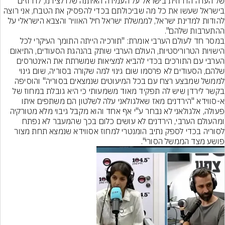
של העדה הדרוזית בישראל על העמידה האיתנה שלו לצידנו, לדרוזים 
בישראל שעשו את כל מה שביכולתם בכדי להפסיק את הטבח, אני רוצה 
להודות למדינת ישראל, לממשלת ישראל חיל האוויר והצבא הישראלי על 
ההתערבות שלהם".
במסר חד לעולם הערבי אומרת: "תורכיה הייתה התומך העיקרי לכל 
הישויות הטרוריסטיות, העולם הערבי שותק בהנהגת הסעודים, התיאום 
הערבי עם התורכים בכדי להביא למציאות שמשרתת את האינטרסים 
שלהם, הסעודים לא פרסמו שום גינוי למה שקורה בסוריה, שום גינוי 
לממשל שמבצע רצח עם בכל המיעוטים שנמצאים בסוריה" והוסיפה 
בקשר לירדן שיש לה תפקיד מאוד משמעותי כי היא גובלת במחוז של 
א-סווידא "הירדנים מאז שאלגולאני עלה לשלטון הם משתפים איתו 
פעולה, אלגולאני לא נבחר ע"י אף אחד והוא מקבל גיבוי מלא מטורקיה 
ומהעולם הערבי, הירדנים לא עושים כלום בכך שהמעבר לא נפתח 
לסוריה בכדי לספק נתיב הומנטרי למחוז אסווידא שנמצא תחת מצור 
פושע מצד הממשל הסורי".