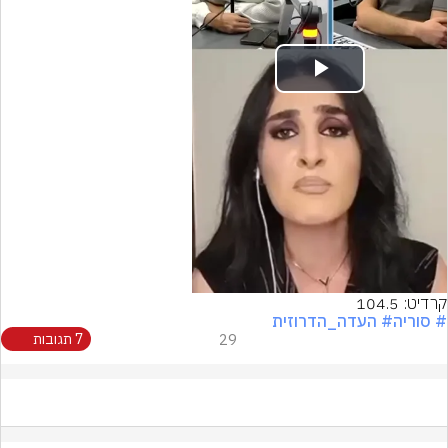
Play
Video
קרדיט: 104.5
# סוריה
# העדה_הדרוזית
29
7 תגובות