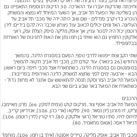
לחצו האדומים, בעוד החבורה של ז'ארקו לאזטיץ' בעיקר התגוננה 
וחיכתה שהדקות יעברו עד ההארכה. 30 הדקות הנוספות התאפיינו גם 
הן בשליטה של הפועל תל אביב, אך השער המיוחל לא נמצא והמשחק 
הוכרע בדו-קרב פנדלים - שם שוב היתה ידה של מכבי תל אביב על 
העליונה. האדומים יכולים לכאוב עוד ניצחון שכבר היה להם בידיים: לירן 
רוטמן יכול היה לסגור עניין, אך אופק מליקה סיפק הצלת ענק, רועי 
אלקוקין החמיץ גם הוא ואיתי בן חמו נתן את האות לחגיגות של האורחת 
שתי הקבוצות ייפגשו לדרבי נוסף, הפעם במסגרת הליגה, בהמשך 
החודש (26 בינואר). עוד קודם לכן, מכבי תל אביב תקווה להמשיך 
במומנטום גם במסגרת הליגה, כשתתארח אצל מכבי חיפה ביום ראשון 
הבא - ארבעה ימים לפני שתצא למשחק הליגה האירופית בפרייבורג. 
הפועל תל אביב המרוסקת תנסה להתאושש עם אתגר לא פחות גדול - 
הפועל תל אביב: אסף צור, מרקוס קוקו (עמית למקין, 66), פרנן מאי
צ'יקו, זיו מורגן (יזן נסאר, 90), פלקאו (ארי כהן, 106), אנדריאן קרייב, 
לויזוס לויזו, סתיו טוריאל (רועי אלקוקין, 80), רוי קורין (לירן רוטמן, 106), 
מכבי תל אביב: אופק מליקה, טייריס אסנטה (איתי בן חמו, 106), מוחמד 