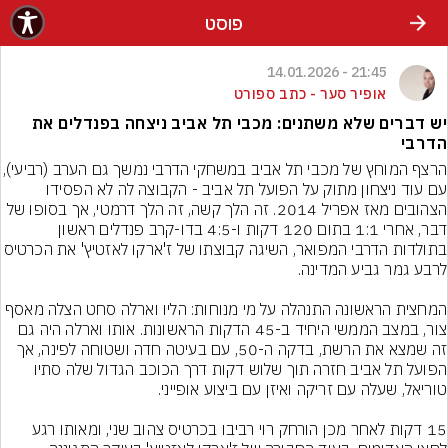
פוסט
21:45 - 14.01.2026
אופיר סער - כתב ספורט
יש דברים שלא משתנים: מכבי תל אביב ניצחה בפנדלים את
הדרבי
הרצף המוחץ של מכבי תל אביב במשחקי הדרבי נמ
עם עוד ניצחון מתוק על הפועל תל אביב - הקבוצה לה לא הפסידו 
הצהובים מאז אפריל 2014. זה הלך קשה, זה הלך דרמטי, אך בסופו של 
דבר, אחרי 1:1 בתום 120 דקות ו-4:5 בדו-קרב פנדלים ראשון 
בתולדות הדרבי המפואר, השיגה קבוצתו של ז'ארקו לאזטיץ' א
המחצית הראשונה התנהלה על מי מנוחות: הליו וארלה סחט הצלה מאסף 
צור, במצב הממשי היחיד ב-45 הדקות הראשונות. אותו וארלה היה גם 
זה שמצא את הרשת, בדקה ה-50, עם בעיטה חדה ושטוחה לפינה, אך 
הפועל תל אביב חזרה תוך שלוש דקות דרך הכוכב הגדול שלה סתיו 
15 דקות לאחר מכן הורחק רוי רביבו בכרטיס צהוב שני, ומאותו רגע 