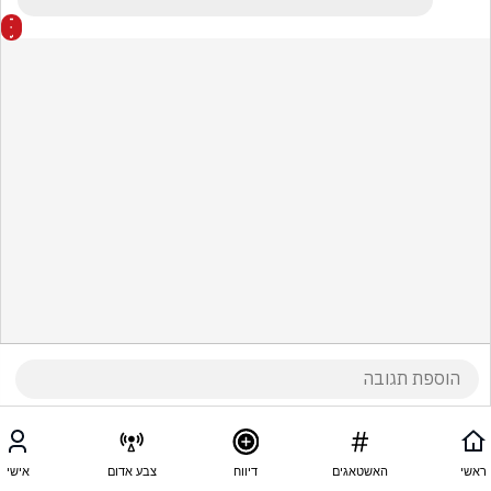
ראשי
האשטאגים
דיווח
צבע אדום
אישי