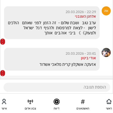
22:29 - 20.03.2026
אלחנן העצבני
ערב טוב   ושבת שלום -  זה הזמן  לפני  שאתם   הולכים 
לישון   - לצאת  למרפסות  ולהניף  דגל  ישראל  
ולצעוק》》 ביבי  אוהבים  אותך
20:41 - 20.03.2026
אודי ביטון
אזעקה אשקלון קרית מלאכי אשדוד 
ראשי
האשטאגים
דיווח
צבע אדום
אישי