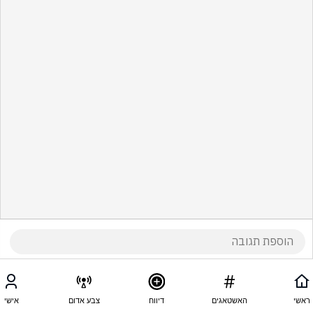
ראשי
האשטאגים
דיווח
צבע אדום
אישי