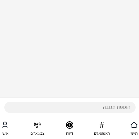
ראשי
האשטאגים
דיווח
צבע אדום
אישי