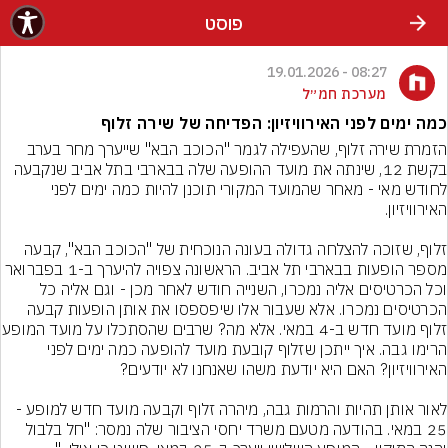
פוסט
08:27 - 19.01.2026
מערכת חמ״ל
כמה ימים לפני האירוויזיון: הפדיחה של שירה זלוף
הזמרת שירה זלוף, שהעפילה לגמר "הכוכב הבא" שייערך מחר בערב 
בקשת 12, שינתה את מועד ההופעה שלה בבארבי בתל אביב שנקבעה 
לחודש מאי - מאחר שהמועד המקורי תוכנן להיות כמה ימים לפני 
זלוף, שזוכה להצלחה גדולה בעונה הנוכחית של "הכוכב הבא", קבעה 
מספר הופעות בבארבי תל אביב. הראשונה צפויה להיערך ב-1 בפברואר 
וכל הכרטיסים אליה נמכרו, השנייה חודש לאחר מכן - וגם אליה כל 
הכרטיסים נמכרו. אלא שעבור אלו שיפספסו את אותן הופעות קבעה 
זלוף מועד חדש ב-4 במאי. אלא מה? 
הרימו גבה. איך ייתכן שזלוף קובעת מועד להופעה כמה ימים לפני 
לאור אותן תהיות והרמות גבה, מיהרה זלוף וקבעה מועד חדש למופע - 
25 במאי. בהודעה מטעם משרד יחסי הציבור שלה נמסר: "חל בלבול 