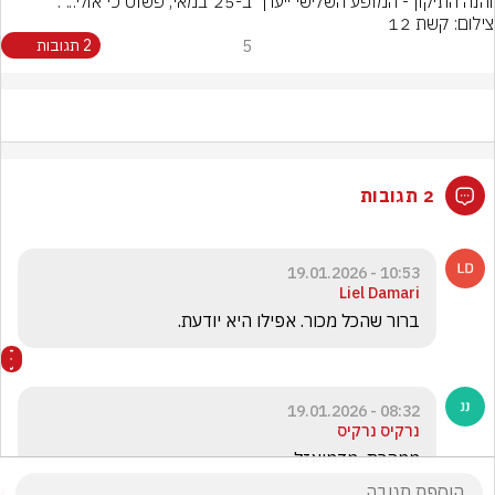
והנה התיקון - המופע השלישי ייערך ב-25 במאי, פשוט כי אולי...".
צילום: קשת 12
5
2 תגובות
2 תגובות
10:53 - 19.01.2026
Liel Damari
ברור שהכל מכור. אפילו היא יודעת.
08:32 - 19.01.2026
נרקיס נרקיס
ממהרת  מדמואזל....