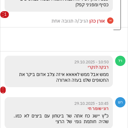
כסיף ומפגיני קפלן 
1
אורן כהן
הגיב/ה תגובה אחת
10:50 - 29.10.2025
רבקה לנקרי
ממש אבל ממש לאאאא איזה צלב אדום ביקר את 
החטופים שלנו בעזה הארורה 
10:45 - 29.10.2025
רוני שומר חי
כ"ץ  יישג  כח  אתה  שר  ביטחון  עם  ביצים  לא  כמו..   
שהיה  חותמת  גומי  של  הרצי