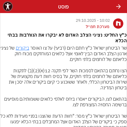
פוסט
10:02 - 29.10.2025
מערכת חמ״ל
כ"ץ החליט: נציגי הצלב האדום לא יבקרו את הנוח'בות בבתי
הכלא
שר הביטחון ישראל כ"ץ חתם היום (רביעי) על צו האוסר 
ביקורים
 של נ
ארגון הצלב האדום הבין־לאומי אצל כלואים המוחזקים מכוח חוק 
הצו נחתם בהתאם לסמכות השר לפי תקנה 12(א)(2)(ב) לתקנות 
כליאתם של לוחמים בלתי חוקיים, על בסיס חוות דעת מקצועית של 
שירות הביטחון הכללי, ולאחר ששוכנע כי קיום ביקורים אלה יסכן את 
בהתאם לצו, הביקורים ייאסרו ביחס לאלפי כלואים ששמותיהם מופיעים 
שר הביטחון ישראל כ"ץ מסר: "חוות הדעת 
ספק כי ביקורים של הצלב האדום אצל המחבלים בבתי הכלא יפגעו 