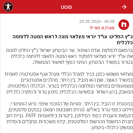
פוסט
06:05 - 20.05.2026
מערכת חמ״ל
כ"ץ החליט: עו"ד יוראי מצלאוי מונה לראש המטה ללוחמה
כלכלית
בהתאם להמלצת ועדת האיתור, שר הביטחון ישראל כ"ץ החליט למנות 
את עו"ד יוראי מצלאוי לתפקיד ראש המטה הלאומי ללוחמה כלכלית 
מצלאוי משמש כסגן בכיר למנהל הכללי ומנהל אגף אסטרטגיה לאומית 
במשרד האוצר, שם הוא מוביל, בין היתר, מהלכים אסטרטגיים 
משמעותיים בתחומי המלחמה הכלכלית בטרור, הכלכלה הפלסטינית, 
במסגרת זו הוביל, בין היתר, סוגיות של הסכמי שיפוי, סיוע הומניטרי, 
חילוט כספי טרור באיו"ש, סגירת חשבונות חמאס בבנקים פלסטינים, 
הקפאת והעברת כספי הסילוקין, ביקורות בינלאומיות FATF, גביית חוב 
חברת החשמל מהרשות הפלסטינית, קיזוז משכורות מחבלים והסדרת 