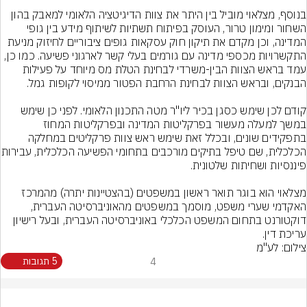
בנוסף, מצלאוי מוביל בין היתר את צוות הדיגיטציה הלאומי למאבק בהון 
השחור ומימון טרור, העוסק בפיתוח תשתיות לשיתוף מידע בין גופי 
המדינה, וכן מקדם את תיקון חוק עסקאות גופים ציבוריים לחיזוק מניעת 
התקשרויות מכספי מדינה עם גורמים בעלי קשר לארגוני פשיעה. כמו כן, 
עמד בראש הצוות הבין-משרדי לבחינת הטלת מס מיוחד על פעילות 
קודם לכן שימש כסגן בכיר ליו"ר מטה התכנון הלאומי. לפני כן שימש 
במשך למעלה מעשור בפרקליטות המדינה ובפרקליטות המחוז 
בתפקידים שונים, ובכלל זאת שימש ראש צוות פרקליטים במחלקה 
הכלכלית, שם טיפל בתיקים מור
מצלאוי הוא בוגר תואר ראשון במשפטים (בהצטיינות יתרה) מהמרכז 
האקדמי שערי משפט, מוסמך במשפטים מהאוניברסיטה העברית, 
דוקטורנט בתחום המשפט הכלכלי באוניברסיטה העברית, ובעל רישיון 
עריכת דין.
צילום: לע"מ
4
5 תגובות