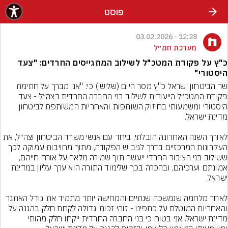
פוסט
12:28 - 03.02.2026
מערכת חמ״ל
כ"ץ על פקודת המטכ"ל לשילוב המתגייסים החרדים: "צעד
היסטורי"
שר הביטחון ישראל כ"ץ מסר היום (שלישי) כי: "אני מברך על חתימת 
פקודת המטכ״ל הייעודית לשילוב בני החברה החרדית בצה״ל - צעד 
היסטורי ומשמעותי בחיזוק השותפות והאחריות המשותפת לביטחון 
לאורך השנה האחרונה הובלתי, ביחד עם אנשי משרד הביטחון וצה״ל, את 
העקרונות המרכזיים בדרך לגיבוש הפקודה, מתוך מחויבות עמוקה לכך 
ששילוב בני הציבור החרדי ייעשה תוך שמירה מלאה על אורח חייהם, 
אמונתם וערכיהם, ובהכרה בכך שלימוד התורה הוא ערך עליון במדינת 
לאחר מלחמה שנמשכה שנתיים והמחישה יותר מתמיד את גודל האתגר 
והאחריות המוטלת על כתפינו - זוהי זכות גדולה לקחת חלק בהגנה על 
מדינת ישראל. אני בטוח כי בני החברה החרדית ייקחו חלק מהותי 