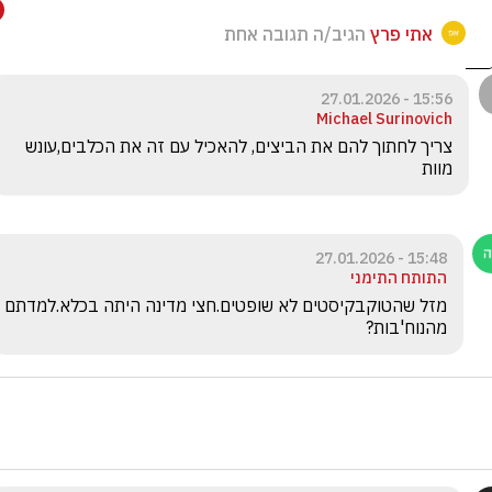
אתי פרץ
הגיב/ה תגובה אחת
15:56 - 27.01.2026
Michael Surinovich
צריך לחתוך להם את הביצים, להאכיל עם זה את הכלבים,עונש 
מוות 
15:48 - 27.01.2026
התותח התימני
מזל שהטוקבקיסטים לא שופטים.חצי מדינה היתה בכלא.למדתם 
מהנוח'בות?