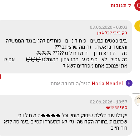
7 תגובות
03:03 - 03.06.2026
רק ביבי לכלא jo
ביבי00טים כבשים   פ ח ד נ י ם   פוחדים להגיב נגד הממשלה 
זה אפילו  לא   כ פ ס ע   מהניצחון  המוחלט 🤣🤣🤣         אפילו 
את עצמכם אתם מפחדים לשאול
Horia Mendel
הגיב/ה תגובה אחת
19:57 - 02.06.2026
סיני 💜💛❤️
יקבלו עוד הלילה שיתוק מוחין וכל 🐖🐖🐖🐖ה מ ח ל ו ת 
שכתובות בתורה הקדושה וגלי לא תתעורר ותסיים בעריסה ללא 
רוח חיים