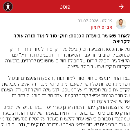
פוסט
07:19 - 01.07.2026
אבי סולומון
לאחר שאושר בוועדת הכנסת: חוק יסוד לימוד תורה עולה
לקריאה
מליאת הכנסת תצביע היום (רביעי) על חוק יסוד: לימוד תורה - החוק 
שנחשב לחשוב ביותר עבור הסיעות החרדיות במסגרת ה"דיל" עם 
הקואליציה, הכולל קידום של חבילת חוקים שחשובים לחרדים, בתמורה 
בצד החרדי נמצאים חוק יסוד: לימוד תורה, הפסקת המעצרים וביטול 
רפורמת הכשרות של השר לשעבר מתן כהנא. מנגד, הקואליציה מבקשת 
לקדם את פיצול תפקיד היועץ המשפטי לממשלה, חוק ה
של חבר הכנסת אריאל קלנר להקמת ועדת חקירה פוליטית לחקירת 
על פי הצעת החוק, לימוד התורה יעוגן כערך יסוד במדינת ישראל. תומכי 
החוק טוענים כי מדובר בהכרה חוקתית במעמדו של לימוד התורה, בעוד 
שמתנגדיו סבורים כי הוא
שאינם מתגייסים לשירות צבאי. מאחר שמדובר בחוק יסוד, נדרש רוב של 