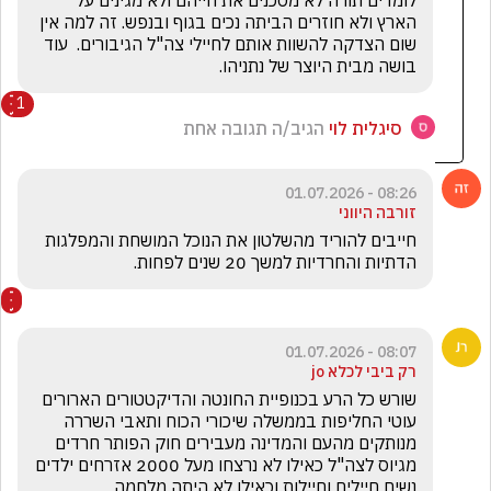
לומדים תורה לא מסכנים את חייהם ולא מגינים על 
הארץ ולא חוזרים הביתה נכים בגוף ובנפש. זה למה אין 
שום הצדקה להשוות אותם לחיילי צה"ל הגיבורים.  עוד 
בושה מבית היוצר של נתניהו. 
1
סיגלית לוי
הגיב/ה תגובה אחת
08:26 - 01.07.2026
זורבה היווני
חייבים להוריד מהשלטון את הנוכל המושחת והמפלגות 
הדתיות והחרדיות למשך 20 שנים לפחות.
08:07 - 01.07.2026
רק ביבי לכלא jo
שורש כל הרע בכנופיית החונטה והדיקטטורים הארורים 
עוטי החליפות בממשלה שיכורי הכוח ותאבי השררה 
מנותקים מהעם והמדינה מעבירים חוק הפותר חרדים 
מגיוס לצה"ל כאילו לא נרצחו מעל 2000 אזרחים ילדים 
נשים חיילים וחיילות וכאילו לא היתה מלחמה