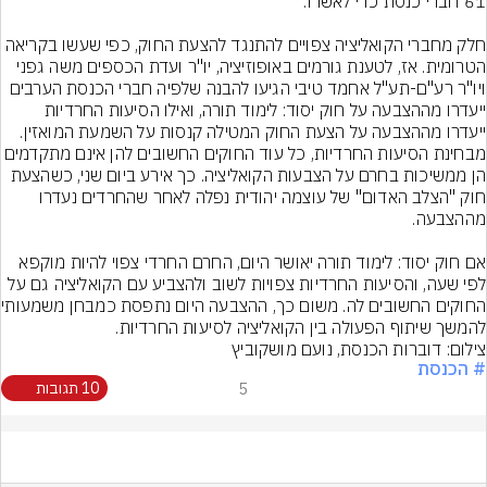
חלק מחברי הקואליציה צפויים להתנגד להצעת החוק, כפי שעשו בקריאה 
הטרומית. אז, לטענת גורמים באופוזיציה, יו"ר ועדת הכספים משה גפני 
ויו"ר רע"ם-תע"ל אחמד טיבי הגיעו להבנה שלפיה חברי הכנסת הערבים 
ייעדרו מההצבעה על חוק יסוד: לימוד תורה, ואילו הסיעות החרדיות 
מבחינת הסיעות החרדיות, כל עוד החוקים החשובים להן אינם מתק
הן ממשיכות בחרם על הצבעות הקואליציה. כך אירע ביום שני, כשהצעת 
חוק "הצלב האדום" של עוצמה יהודית נפלה לאחר שהחרדים נעדרו 
אם חוק יסוד: לימוד תורה יאושר היום, החרם החרדי צפוי להיות מוקפא 
לפי שעה, והסיעות החרדיות צפויות לשוב ולהצביע עם הקואליציה גם על 
החוקים החשובים לה
להמשך שיתוף הפעולה בין הקואליציה לסיעות החרדיות.
צילום: דוברות הכנסת, נועם מושקוביץ
# הכנסת
5
10 תגובות