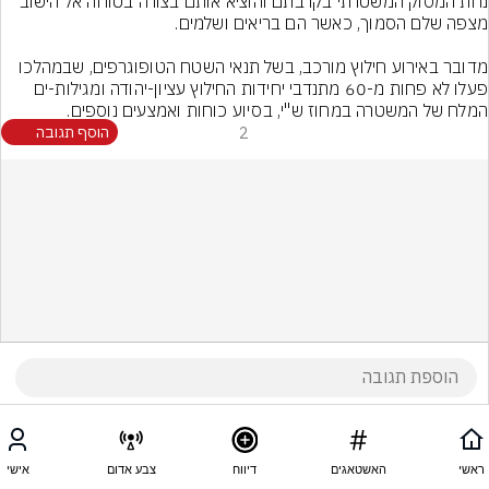
נחת המסוק המשטרתי בקרבתם והוציא אותם בצורה בטוחה אל הישוב 
מדובר באירוע חילוץ מורכב, בשל תנאי השטח הטופוגרפים, שבמהלכו 
פעלו לא פחות מ-60 מתנדבי יחידות החילוץ עציון-יהודה ומגילות-ים 
המלח של המשטרה במחוז ש"י, בסיוע כוחות ואמצעים נוספים.
2
הוסף תגובה
ראשי
האשטאגים
דיווח
צבע אדום
אישי