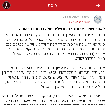
פוסט
05:51 - 21.05.2026
משטרת ישראל
לאחר שעות ארוכות: 3 מטיילים חולצו במדבר יהודה
מתנדבי יחידת החילוץ עציון-יהודה ויחידת החילוץ מגילות-ים המלח של 
המשטרה במחוז ש״י בסיוע מסוק המערך האווירי של משטרת ישראל, 
פעלו לאורך שעות ארוכות הלילה לאיתור ולחילוץ שלושה מטיילים כבני 
17 תושבי- השומרון, הגליל התחתון ורמת הגולן, שהקשר עמם נותק 
אתמול (רביעי) בשעות הצהריים המוקדמות בעת שטיילו במסלול נחל 
צוות האיתור של יחידת חילוץ עציון-יהודה הפעיל בסיוע מערך הסייבר 
במשטרה, טכנולוגיות מתקדמות שסייעו בזיהוי מיקומם של המטיילים בין 
מפלי הנחל, ובזיהוי אווירי של המסוק המשטרתי אומת המיקום כאשר 
המטיילים נתקעו עם חבל הגלישה מתחת למפל שגובהו כ-120 מטר, 
בסיוע רחפן של ארגון ׳איחוד הצלה׳, נוצר קשר קולי עם המטיילים, הובהר 
שמצבם תקין ונשלל צורך בטיפול רפואי. נוכח תנאי השטח המורכבים, 