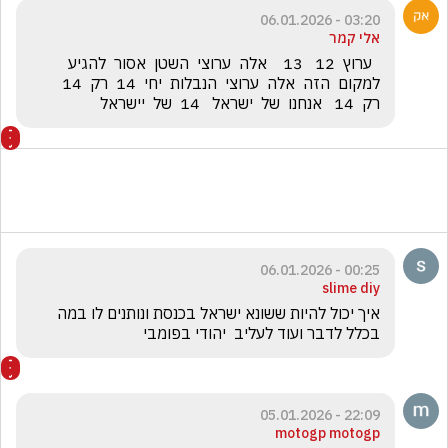
03:20 - 06.01.2026
אלי קמר
  ערוץ  12   13    אלה  ערוצי  השטן  אסור  להגיע  
למקום  הזה  אלה  ערוצי  הנבלות  יחי  14  רק  14    
רק  14   אנחנו  של  ישראל   14  של  יישראל  
00:25 - 06.01.2026
slime diy
איך יכול להיות ששונא ישראל בכנסת ונותנים לו במה 
בכלל לדבר ועוד לעליב  יהודי בפומבי 
22:09 - 05.01.2026
motogp motogp