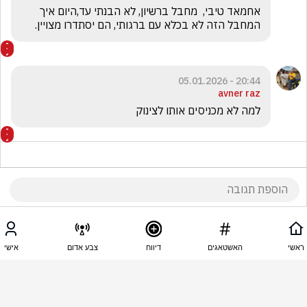
אחמאד טיבי,  מחבל ברשיון, לא הבנתי עד,היום איך 
המחבל הזה לא בכלא עם ברגותי, הם יסתדרו מצויין. 
20:44 - 05.01.2026
avner raz
למה לא מכניסים אותו לצינוק
20:33 - 05.01.2026
מוש תור
ראשי
האשטאגים
דיווח
צבע אדום
אישי
אחמד טיז אל נאבי ,יועץ של ערפאת ימ"ש  מי טתה 
שתקרא לשוטר אפס ,אם הוא אפס אתה מינוס מליון