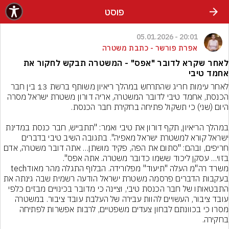
פוסט
20:01 - 05.01.2026
אפרת פורשר - כתבת משטרה
לאחר שקרא לדובר "אפס" - המשטרה תבקש לחקור את
אחמד טיבי
לאחר עימות חריג שהתרחש במהלך ריאיון משותף ברשת 13 בין חבר 
הכנסת, אחמד טיבי לדובר המשטרה, אריה דורון משטרת ישראל מסרה 
במהלך הריאיון, תקף דורון את טיבי ואמר: "תתבייש, חבר כנסת במדינת 
ישראל קורא למשטרת ישראל מאפיה". בתגובה השיב טיבי בדברים 
חריפים, ובהם: "סתום את הפה, פקיד מושתן… אתה דובר משטרה, אדם 
בעקבות הדברים פרסמה משטרת ישראל הודעה רשמית שבה גינתה את 
התבטאותו של חבר הכנסת טיבי, וציינה כי מדובר בכינויים מבזים כלפי 
עובד ציבור, העשויים להוות עבירה של העלבת עובד ציבור. במשטרה 
מסרו כי בכוונתם לבחון צעדים משפטיים, לרבות אפשרות לפתיחה 