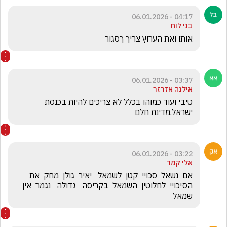
04:17 - 06.01.2026
בני לוח
אותו ואת הערוץ צריך ךסגור
03:37 - 06.01.2026
אילנה אזרזר
טיבי ועוד כמוהו בכלל לא צריכים להיות בכנסת 
ישראל.מדינת חלם
03:22 - 06.01.2026
אלי קמר
אם  נשאל  סכויי  קטן  לשמאל   יאיר  גולן  מחק  את  
הסיכויי  לחלוטין  השמאל  בקריסה   גדולה   נגמר  אין  
שמאל   