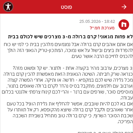
פוסט
18:42 - 25.05.2026
מערכת חמ״ל
לא פחות מגאוני! קרם ברולה מ-3 מצרכים שיש לכולם בבית
אם אתם אוהבים קרם ברולה אבל נמנמעים מלהכין בבית כי למי יש כוח 
להפרדות ביצים ובישול על אש נמוכה, המתכון-טריק הגאוני הזה הולך 
3 מצרכים, ערבוב מהיר בקערה אחת - ולתנור. יש קל ופשוט מזה? 
כנראה שרק חביתה. השיטה הגאונית הזאת מאפשרת להכין קרם ברולה 
מכל גלידה שיש לכם במקפיא - חדשה או ותיקה. אחרי הפשרה קצרה 
וערבוב עם חלמונים, מתקבל בסיס נהדר לקרם ברולה שאופים בתנור, 
מוסיפים סוכר, שורפים עם ברנר - והרי לכם קינוח צרפתי אלגנטי בכלום 
אם בא לכם להיות שובבים, אפשר להחליף את גלידת הווניל בכל טעם 
אחר שאוהבים ולקבל קרם ברולה שיוצא מהקופסא, רק אל תוותרו על 
שכבת הסוכר השרוף, כי קרם ברולה טוב מתחיל בשבירת השכבה 