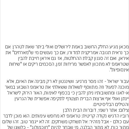
מכאן מגיע החלק החשוב באמת לירושלים ואולי ביתר שאת לטהרן: אם 
כך נראית תגובה אמריקנית למדורו, אם כך נענשים מי ש"מארחים" את 
איראן, ואם זה סגנון קבלת ההחלטות, אז גם איראן חייבת להבין 
שטראמפ לא מתכוון לאפשר מריחות זמן, הסכמים ריקים או "שיחות 
עבור ישראל - זהו מסר מרגיע: וושינגטון לא רק מבינה את האיום, אלא 
מוכנה לפעול וזה מתווסף לשאלות ששאלתי את טראמפ השבוע במאר 
א-לאגו ומתשובותיו ניתן להבין כי בכפוף לאימות, האור הירוק לישראל 
יינתן ואולי אף ארצות הברית תצטרף לתקיפה אפשרית של הגרעין 
והטילים הבליסיטיים.
צילום: אתר רשמי, דוברות הבית הלבן
רוביו הדגיש נקודה קריטית: טראמפ לא מחפש עימותים. הוא מוכן לדבר 
עם כולם - אבל מזהיר: אל תשחקו משחקים. זה לא ייגמר טוב. זהו שלום 
מתוך כוח, לא מתוך הבלגה. מי שבחר להיות "חוכמולוג" - כלשונו של 