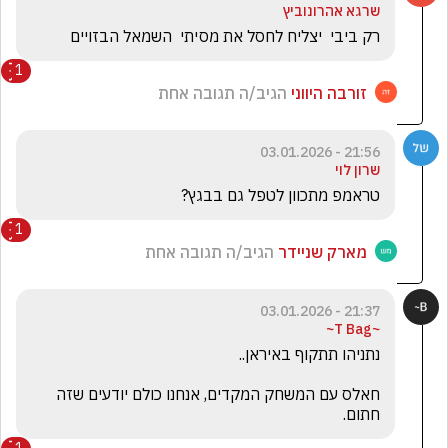
שרגא אהרונוביץ
רק ביבי  יצליח לחסל את מסיתי  השמאל הבזויים
1
זורבה היווני
הגיב/ה תגובה אחת
21:56 - 03.01.2026
שרון לוי
טראמפ מתכוון לטפל גם בבגץ?
1
מארק שניידר
הגיב/ה תגובה אחת
21:37 - 03.01.2026
~T Bag~
חאלס עם המשחק המקדים, אנחנו כולם יודעים שזה 
חתום.