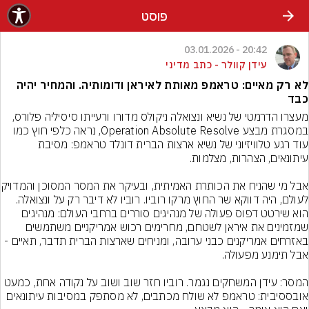
פוסט
20:42 - 03.01.2026
עידן קוולר - כתב מדיני
לא רק מאיים: טראמפ מאותת לאיראן ודומותיה. והמחיר יהיה
כבד
מעצרו הדרמטי של נשיא ונצואלה ניקולס מדורו ורעייתו סיסיליה פלורס, 
במסגרת מבצע Operation Absolute Resolve, נראה כלפי חוץ כמו 
עוד רגע טלוויזיוני של נשיא ארצות הברית דונלד טראמפ: מסיבת 
אבל מי שהניח את הכותרת האמי
לעולם, היה דווקא שר החוץ מרקו רוביו. רוביו לא דיבר רק על ונצואלה. 
הוא שירטט דפוס פעולה של מנהיגים סוררים ברחבי העולם: מנהיגים 
שמזמינים את איראן לשטחם, מחרימים רכוש אמריקניים משתמשים 
באזרחים אמריקנים כבני ערובה, ומניחים שארצות הברית תדבר, תאיים - 
המסר: עידן המשחקים נגמר. רוביו חזר שוב ושוב על נקודה אחת, כמעט 
אובססיבית: טראמפ לא שולח מכתבים, לא מסתפק במסיבות עיתונאים 