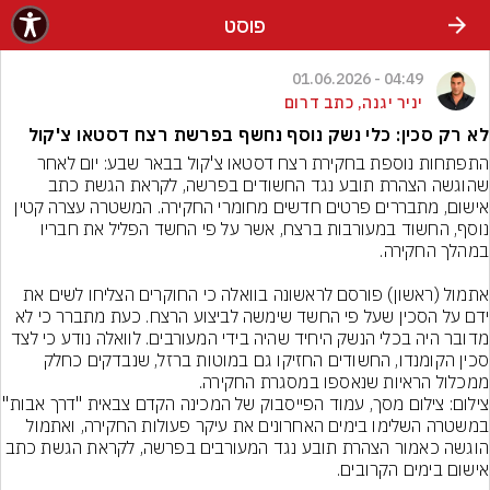
פוסט
04:49 - 01.06.2026
יניר יגנה, כתב דרום
לא רק סכין: כלי נשק נוסף נחשף בפרשת רצח דסטאו צ'קול
התפתחות נוספת בחקירת רצח דסטאו צ'קול בבאר שבע: יום לאחר 
שהוגשה הצהרת תובע נגד החשודים בפרשה, לקראת הגשת כתב 
אישום, מתבררים פרטים חדשים מחומרי החקירה. המשטרה עצרה קטין 
נוסף, החשוד במעורבות ברצח, אשר על פי החשד הפליל את חבריו 
אתמול (ראשון) פורסם לראשונה בוואלה כי החוקרים הצליחו לשים את 
ידם על הסכין שעל פי החשד שימשה לביצוע הרצח. כעת מתברר כי לא 
מדובר היה בכלי הנשק היחיד שהיה בידי המעורבים. לוואלה נודע כי לצד 
סכין הקומנדו, החשודים החזיקו גם במוטות ברזל, שנבדקים כחלק 
ממכלול הראיות שנאספו במסגרת החקירה.
צילום: צילום מסך, עמוד הפייסבוק של המכינה הקדם צבאית "דרך אבות"
במשטרה השלימו בימים האחרונים את עיקר פעולות החקירה, ואתמול 
הוגשה כאמור הצהרת תובע נגד המעורבים בפרשה, לקראת הגשת כתב 