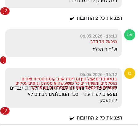
רצה לפרגן לה בסיגריה..
2
הצג את כל
2
התגובות
16:13 - 06.05.2026
מיכאל מדבדב
ש*מות הכלz
16:12 - 06.05.2026
בגץ עובדים אצל סין ומדינות אויב קומוניסטיות ואחים
מוסלמים ומשחררים כל פושע שהוא מסתנן ונותים עסקים
ושטחים בחינם על חשבוננו למסתננים מאפריקה
לחיילים צריך להיות מותר לבזות  ולבזוז  ולקחת  עבדים 
מהאויב לפי דעתי    ככה המוסלמים מבינים לא 
להתעסק
2
הצג את כל
2
התגובות