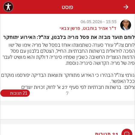
פוסט
15:55 - 06.05.2026
ד"ר אמיר בוחבוט, פרשן צבאי
לוחם תועד מבזה את פסל מריה בלבנון, צה"ל: האירוע יתוחקר
לוחם צה"ל עורר סערה כשתמונתו אוחז בפסל של מריה אימו של ישו 
הפכה לויראלית ברשתות החברתיות. החייל, הצטלם בלבנון עם פסל 
הדמות הנוצרית החשובה כשבין שפתיו סיגריה דולקת והוא מושיט לעבר 
גורמי צה"ל הבהירו כי האירוע מתוחקר ותוצאות הבדיקה יפורסמו מוקדם 
ככל האפשר.
צילום:  ברשתות חברתיות לפי סעיף 27 א' לחוק זכויות יוצרים
7
21 תגובות
21 תגובות